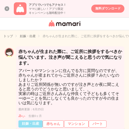
アプリでいつでもアクセス！
無料ダウンロード
ママに嬉しい！アプリ限定
キャンペーンも随時配信中！
女性専用匿名QA
アプリ・情報サ
トップ
妊娠・出産
赤ちゃんが生まれた際に、ご近所に挨拶をするべきか悩んで
イト
赤ちゃんが生まれた際に、ご近所に挨拶をするべきか
悩んでいます。泣き声が聞こえると思うので気になり
ます。
アパートやマンションに住んでる方に質問なのですが、
赤ちゃんが産まれてからご近所さんに挨拶？みたいなの
しましたか？
あまりご近所関係が無いのですが泣き声とか夜に聞こえ
ると思うのでどうかなと思いまして、、
実家の時はご近所さんみんな仲良くて子どもも多くてそ
ーゆーことを気にしなくても良かったのですが今の住ま
いは気になります。
最終更新：6月25日
みぃ
生後0ヶ月
妊娠・出産
赤ちゃん
マンション
パート