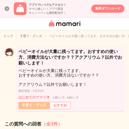
アプリでいつでもアクセス！
無料ダウンロード
ママに嬉しい！アプリ限定
キャンペーンも随時配信中！
女性専用匿名QA
アプリ・情報サ
トップ
子育て・グッズ
ベビーオイルが大量に残ってます。おすすめの使い方、
イト
ベビーオイルが大量に残ってます。おすすめの使い
方、消費方法ないですか？？アクアリウム？以外でお
願いします！
ベビーオイルが大量に残ってます。
おすすめの使い方、消費方法ないですか？？
アクアリウム？以外でお願いします！
最終更新：6月25日
はじめてのママリ🔰
1歳0ヶ月, 4歳0ヶ月
子育て・グッズ
おすすめ
この質問への回答
（全3件）