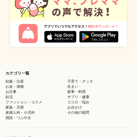
カテゴリ一覧
妊娠・出産
子育て・グッズ
お金・保険
住まい
お仕事
家事・料理
妊活
サプリ・健康
ファッション・コスメ
ココロ・悩み
家族・旦那
お出かけ
産婦人科・小児科
その他の疑問
雑談・つぶやき