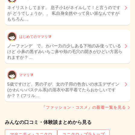
ネイリストしてます。 息子小1がネイルして！と言うのです
が どうでしょうか、、 私自身全然やって良い派なんですが
もちろん…
はじめてのママリ🔰
ノーファンデ で、カバー力の少しある下地のみ使っている
けど 小鼻の黒ずみいちご鼻や頬の毛穴の開きがひどい方居ら
れますか？…
ママリ🔰
5歳ですけど、男の子が、女の子用の色合いの水玉デザイン
(かわいいパステル系)の浴衣や甚平着てたらおかしいです
か？？ (フリル…
「ファッション・コスメ」の新着一覧を見る
みんなの口コミ・体験談まとめから見る
マタニティ・ユニクロ
ユニクロ・ブラトップ