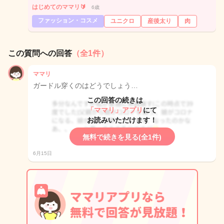
はじめてのママリ🔰
6歳
ファッション・コスメ
ユニクロ
産後太り
肉
この質問への回答
（全1件）
ママリ
ガードル穿くのはどうでしょう…
この回答の続きは
「ママリ」アプリ
にて
お読みいただけます！
無料で続きを見る(全1件)
6月15日