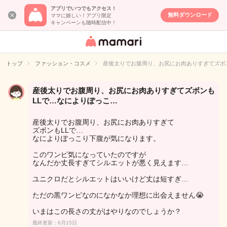
アプリでいつでもアクセス！
無料ダウンロード
ママに嬉しい！アプリ限定
キャンペーンも随時配信中！
女性専用匿名QA
アプリ・情報サ
トップ
ファッション・コスメ
産後太りでお腹周り、お尻にお肉ありすぎてズボ
イト
産後太りでお腹周り、お尻にお肉ありすぎてズボンも
LLで…なによりぽっこ…
産後太りでお腹周り、お尻にお肉ありすぎて
ズボンもLLで…
なによりぽっこり下腹が気になります。
このワンピ気になっていたのですが
なんだか丈長すぎてシルエットが悪く見えます…
ユニクロだとシルエットはいいけど丈は短すぎ…
ただの黒ワンピなのになかなか理想に出会えません😭
いまはこの長さの丈がはやりなのでしょうか？
最終更新：6月15日