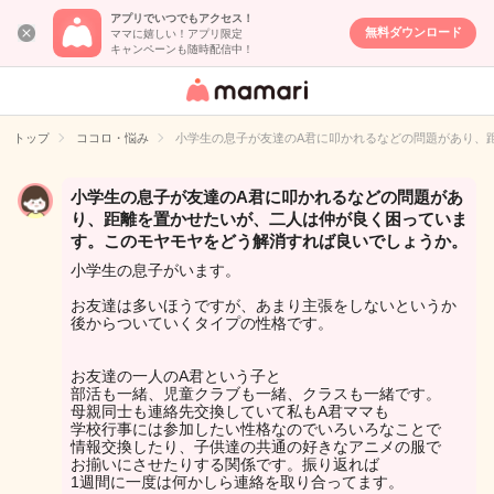
アプリでいつでもアクセス！
無料ダウンロード
ママに嬉しい！アプリ限定
キャンペーンも随時配信中！
女性専用匿名QA
アプリ・情報サ
トップ
ココロ・悩み
小学生の息子が友達のA君に叩かれるなどの問題があり、
イト
小学生の息子が友達のA君に叩かれるなどの問題があ
り、距離を置かせたいが、二人は仲が良く困っていま
す。このモヤモヤをどう解消すれば良いでしょうか。
小学生の息子がいます。
お友達は多いほうですが、あまり主張をしないというか
後からついていくタイプの性格です。
お友達の一人のA君という子と
部活も一緒、児童クラブも一緒、クラスも一緒です。
母親同士も連絡先交換していて私もA君ママも
学校行事には参加したい性格なのでいろいろなことで
情報交換したり、子供達の共通の好きなアニメの服で
お揃いにさせたりする関係です。振り返れば
1週間に一度は何かしら連絡を取り合ってます。