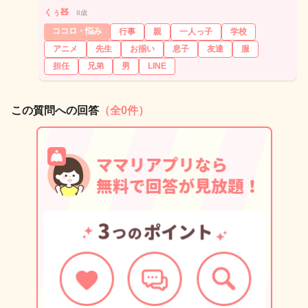
くぅ🧸
8歳
ココロ・悩み
行事
親
一人っ子
学校
アニメ
先生
お揃い
息子
友達
服
担任
兄弟
男
LINE
この質問への回答
（全0件）