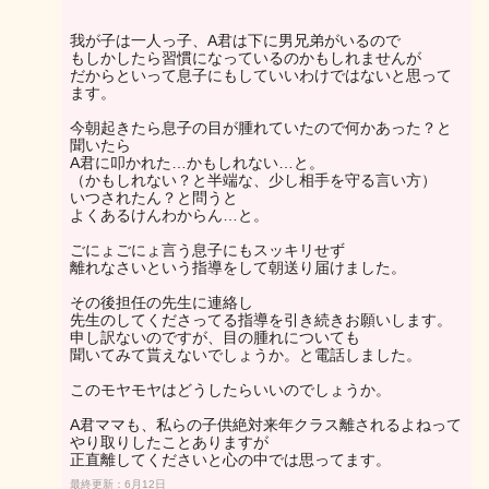
我が子は一人っ子、A君は下に男兄弟がいるので
もしかしたら習慣になっているのかもしれませんが
だからといって息子にもしていいわけではないと思って
ます。
今朝起きたら息子の目が腫れていたので何かあった？と
聞いたら
A君に叩かれた…かもしれない…と。
（かもしれない？と半端な、少し相手を守る言い方）
いつされたん？と問うと
よくあるけんわからん…と。
ごにょごにょ言う息子にもスッキリせず
離れなさいという指導をして朝送り届けました。
その後担任の先生に連絡し
先生のしてくださってる指導を引き続きお願いします。
申し訳ないのですが、目の腫れについても
聞いてみて貰えないでしょうか。と電話しました。
このモヤモヤはどうしたらいいのでしょうか。
A君ママも、私らの子供絶対来年クラス離されるよねって
やり取りしたことありますが
正直離してくださいと心の中では思ってます。
最終更新：6月12日