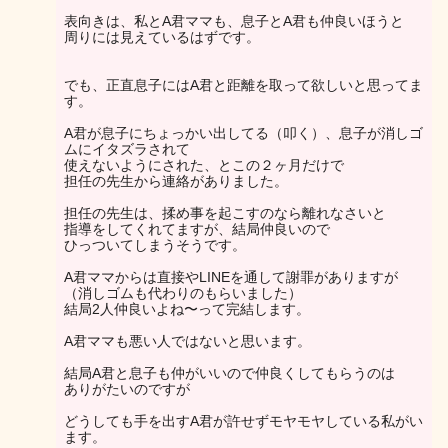
表向きは、私とA君ママも、息子とA君も仲良いほうと
周りには見えているはずです。
でも、正直息子にはA君と距離を取って欲しいと思ってま
す。
A君が息子にちょっかい出してる（叩く）、息子が消しゴ
ムにイタズラされて
使えないようにされた、とこの２ヶ月だけで
担任の先生から連絡がありました。
担任の先生は、揉め事を起こすのなら離れなさいと
指導をしてくれてますが、結局仲良いので
ひっついてしまうそうです。
A君ママからは直接やLINEを通して謝罪がありますが
（消しゴムも代わりのもらいました）
結局2人仲良いよね〜って完結します。
A君ママも悪い人ではないと思います。
結局A君と息子も仲がいいので仲良くしてもらうのは
ありがたいのですが
どうしても手を出すA君が許せずモヤモヤしている私がい
ます。