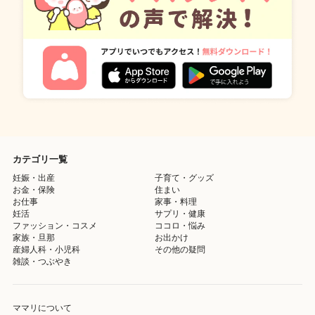
カテゴリ一覧
妊娠・出産
子育て・グッズ
お金・保険
住まい
お仕事
家事・料理
妊活
サプリ・健康
ファッション・コスメ
ココロ・悩み
家族・旦那
お出かけ
産婦人科・小児科
その他の疑問
雑談・つぶやき
ママリについて