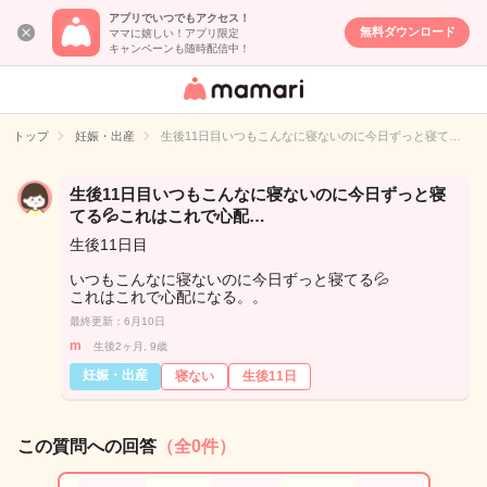
アプリでいつでもアクセス！
無料ダウンロード
ママに嬉しい！アプリ限定
キャンペーンも随時配信中！
女性専用匿名QA
アプリ・情報サ
トップ
妊娠・出産
生後11日目いつもこんなに寝ないのに今日ずっと寝て…
イト
生後11日目いつもこんなに寝ないのに今日ずっと寝
てる💦これはこれで心配…
生後11日目
いつもこんなに寝ないのに今日ずっと寝てる💦
これはこれで心配になる。。
最終更新：6月10日
m
生後2ヶ月, 9歳
妊娠・出産
寝ない
生後11日
この質問への回答
（全0件）