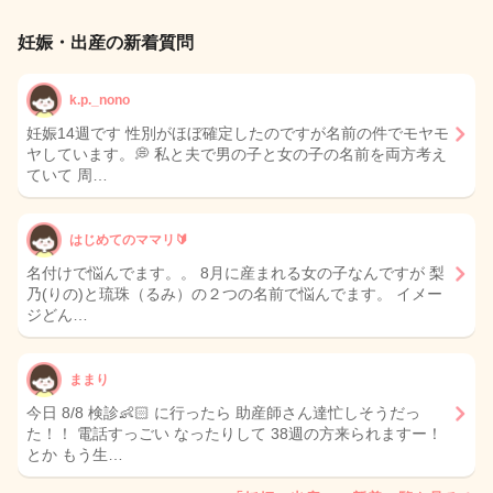
妊娠・出産の新着質問
k.p._nono
妊娠14週です 性別がほぼ確定したのですが名前の件でモヤモ
ヤしています。💭 私と夫で男の子と女の子の名前を両方考え
ていて 周…
はじめてのママリ🔰
名付けで悩んでます。。 8月に産まれる女の子なんですが 梨
乃(りの)と琉珠（るみ）の２つの名前で悩んでます。 イメー
ジどん…
ままり
今日 8/8 検診👶🏻 に行ったら 助産師さん達忙しそうだっ
た！！ 電話すっごい なったりして 38週の方来られますー！
とか もう生…