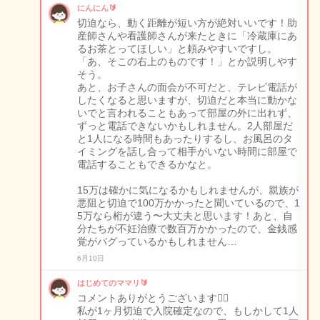
にんにん🔰
切迫なら、動く距離が短い方が絶対いいです！助
産師さんや看護師さんが来たときに「冷蔵庫にあ
るお茶とってほしい」と頼みやすいですし。
「あ、そこの右上のものです！」とか説明しやす
そう。
あと、お子さんの面会が不可だと、テレビ電話が
したくなると思いますが、切迫だと本当に動かな
いでと言われることもあって部屋の外に出れず、
ずっと電話できないかもしれません。2人部屋だ
と1人になる時間もあったりするし、お風呂のタ
イミングを話し合って相手がいない時間に部屋で
電話することもできるかなと。
15万は確かに気になるかもしれませんが、親族が
悪阻と切迫で100万かかったと聞いているので、1
5万なら桁が違う〜大丈夫と思います！あと、自
分たちが不妊治療で数百万かかったので、金銭感
覚がバグっているかもしれません…
6月10日
はじめてのママリ🔰
コメントありがとうございます🙇‍♀️
私が1ヶ月切迫で入院確定なので、もしかして1人