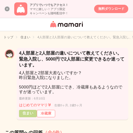
アプリでいつでもアクセス！
無料ダウンロード
ママに嬉しい！アプリ限定
キャンペーンも随時配信中！
女性専用匿名QA
アプリ・情報サ
トップ
住まい
4人部屋と2人部屋の違いについて教えてください。緊急入院し、5
イト
4人部屋と2人部屋の違いについて教えてください。
緊急入院し、5000円で2人部屋に変更できるか迷って
います。
4人部屋と2部屋大差ないですか？
昨日緊急入院になりました。
5000円ほどで2人部屋にでき、冷蔵庫もあるようなので
すが迷っています。
最終更新：6月10日
はじめてのママリ🔰
生後0ヶ月, 2歳5ヶ月
住まい
冷蔵庫
この質問への回答
（全4件）