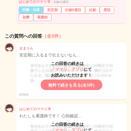
はじめてのママリ🔰
妊娠15週目
妊娠・出産
安定期
妊娠6週目
妊娠
悪阻
胎嚢
看護師
この質問への回答
（全3件）
ままりん
安定期に入るまで伝えないなん…
この回答の続きは
「ママリ」アプリ
にて
お読みいただけます！
無料で続きを見る(全3件)
6月8日
はじめてのママリ🔰
わたしも看護師です！ 心拍確認…
この回答の続きは
「ママリ」アプリ
にて