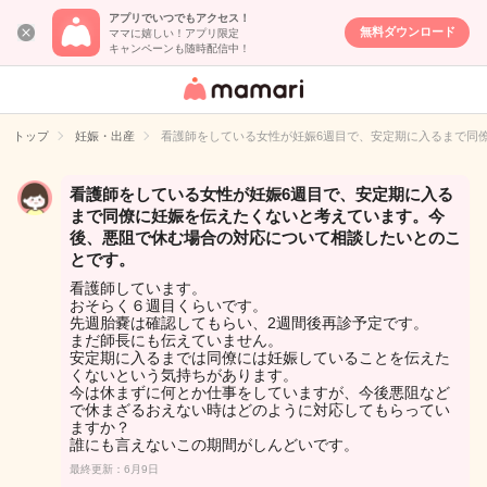
アプリでいつでもアクセス！
無料ダウンロード
ママに嬉しい！アプリ限定
キャンペーンも随時配信中！
女性専用匿名QA
アプリ・情報サ
トップ
妊娠・出産
看護師をしている女性が妊娠6週目で、安定期に入るまで同
イト
看護師をしている女性が妊娠6週目で、安定期に入る
まで同僚に妊娠を伝えたくないと考えています。今
後、悪阻で休む場合の対応について相談したいとのこ
とです。
看護師しています。
おそらく６週目くらいです。
先週胎嚢は確認してもらい、2週間後再診予定です。
まだ師長にも伝えていません。
安定期に入るまでは同僚には妊娠していることを伝えた
くないという気持ちがあります。
今は休まずに何とか仕事をしていますが、今後悪阻など
で休まざるおえない時はどのように対応してもらってい
ますか？
誰にも言えないこの期間がしんどいです。
最終更新：6月9日