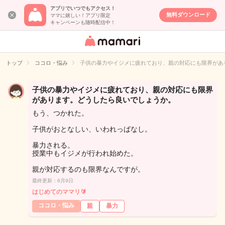
アプリでいつでもアクセス！
無料ダウンロード
ママに嬉しい！アプリ限定
キャンペーンも随時配信中！
女性専用匿名QA
アプリ・情報サ
トップ
ココロ・悩み
子供の暴力やイジメに疲れており、親の対応にも限界があ
イト
子供の暴力やイジメに疲れており、親の対応にも限界
があります。どうしたら良いでしょうか。
もう、つかれた。
子供がおとなしい、いわれっばなし。
暴力される。
授業中もイジメが行われ始めた。
親が対応するのも限界なんですが。
最終更新：6月9日
はじめてのママリ🔰
ココロ・悩み
親
暴力