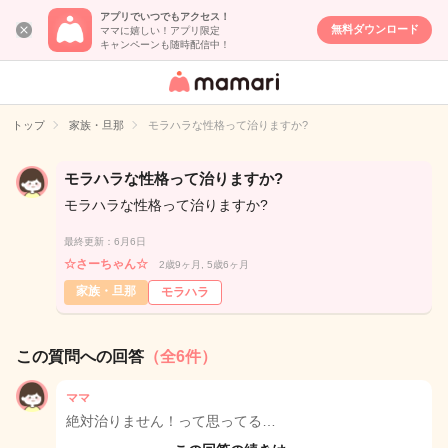
アプリでいつでもアクセス！
無料ダウンロード
ママに嬉しい！アプリ限定
キャンペーンも随時配信中！
女性専用匿名QA
アプリ・情報サ
トップ
家族・旦那
モラハラな性格って治りますか?
イト
モラハラな性格って治りますか?
モラハラな性格って治りますか?
最終更新：6月6日
☆さーちゃん☆
2歳9ヶ月, 5歳6ヶ月
家族・旦那
モラハラ
この質問への回答
（全6件）
ママ
絶対治りません！って思ってる…