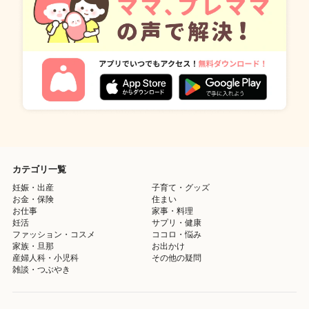
カテゴリ一覧
妊娠・出産
子育て・グッズ
お金・保険
住まい
お仕事
家事・料理
妊活
サプリ・健康
ファッション・コスメ
ココロ・悩み
家族・旦那
お出かけ
産婦人科・小児科
その他の疑問
雑談・つぶやき