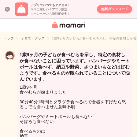
アプリでいつでもアクセス！
無料ダウンロード
ママに嬉しい！アプリ限定
キャンペーンも随時配信中！
女性専用匿名QA
アプリ・情報サ
トップ
子育て・グッズ
1歳9ヶ月の子どもが食べむらを示し、特定の食材しか
イト
1歳9ヶ月の子どもが食べむらを示し、特定の食材し
か食べないことに困っています。ハンバーグやミート
ボールは食べず、納豆や野菜、さつまいもなどは好む
ようです。食べるものが限られていることについて悩
んでいます。
1歳9ヶ月
食べむらが始まりました
30分40分1時間とダラダラ食べるので食器を下げたら怒
るしでも食べません意味不明
ハンバーグやミートボールも食べない
そぼろも食べない
食べるものは
納豆