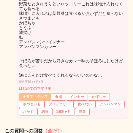
野菜だときゅうりとブロッコリーこれは味噌汁入れなく
ても食べる
味噌汁に入れれば葉野菜は食べるがおかずだと食べない
さつまいも
かぼちゃ
とうふ
油揚げ
麩
アンパンマンウインナー
アンパンマンカレー
そぼろが苦手だから好きなカレー味のそぼろにしたけど
食べない
逆にこんだけ食べてくれるならいいのかな…
最終更新：6月5日
はじめてのママリ🔰
子育て・グッズ
食器
インナー
かぼちゃ
さつまいも
ブロッコリー
食べない
アンパンマン
おかず
納豆
1歳9ヶ月
野菜
この質問への回答
（全2件）