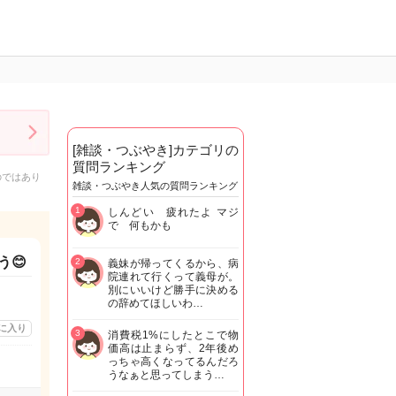
[雑談・つぶやき]カテゴリの
質問ランキング
のではあり
雑談・つぶやき人気の質問ランキング
1
しんどい 疲れたよ マジ
で 何もかも
う😊
2
義妹が帰ってくるから、病
院連れて行くって義母が。
別にいいけど勝手に決める
の辞めてほしいわ…
に入り
3
消費税1%にしたとこで物
価高は止まらず、2年後め
っちゃ高くなってるんだろ
うなぁと思ってしまう…