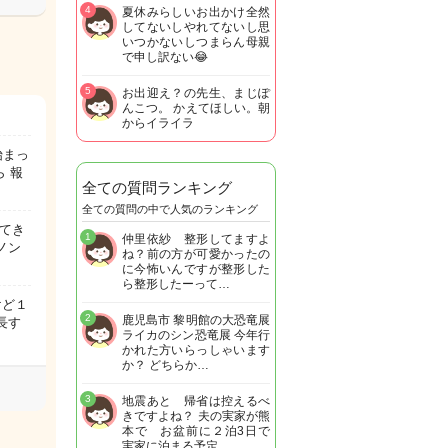
4
夏休みらしいお出かけ全然
してないしやれてないし思
いつかないしつまらん母親
で申し訳ない😂
5
お出迎え？の先生、まじぽ
んこつ。 かえてほしい。朝
からイライラ
始まっ
 報
全ての質問ランキング
全ての質問の中で人気のランキング
てき
1
仲里依紗 整形してますよ
ノン
ね？前の方が可愛かったの
に今怖いんですが整形した
ら整形したーって…
けど１
2
鹿児島市 黎明館の大恐竜展
長す
ライカのシン恐竜展 今年行
かれた方いらっしゃいます
か？ どちらか…
3
地震あと 帰省は控えるべ
きですよね？ 夫の実家が熊
本で お盆前に２泊3日で
実家に泊まる予定…