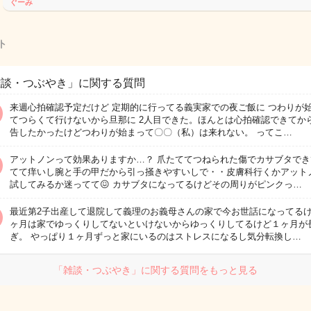
ぐーみ
ト
雑談・つぶやき」に関する質問
来週心拍確認予定だけど 定期的に行ってる義実家での夜ご飯に つわりが
てつらくて行けないから旦那に 2人目できた。ほんとは心拍確認できてから
告したかったけどつわりが始まって〇〇（私）は来れない。 ってこ…
アットノンって効果ありますか…？ 爪たててつねられた傷でカサブタでき
てて痒いし腕と手の甲だから引っ掻きやすいしで・・皮膚科行くかアット
試してみるか迷ってて😖 カサブタになってるけどその周りがピンクっ…
最近第2子出産して退院して義理のお義母さんの家で今お世話になってる
ヶ月は家でゆっくりしてないといけないからゆっくりしてるけど１ヶ月が
ぎ。 やっぱり１ヶ月ずっと家にいるのはストレスになるし気分転換し…
「雑談・つぶやき」に関する質問をもっと見る