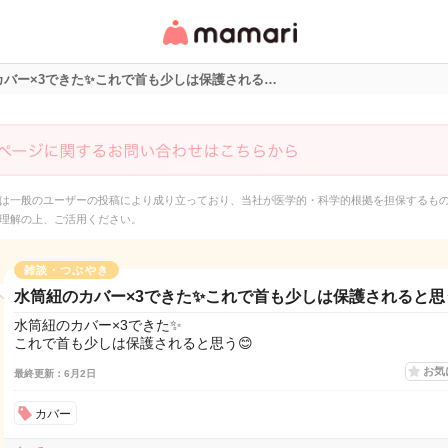
女性専用匿名QAアプ
リ・情報サイト
カバー×3できた✨これで首も少しは保護される…
は一般のユーザーの投稿により成り立っており、当社が医学的・科学的根拠を担保するも
理解の上、ご活用ください。
雑談・つぶやき
水筒紐のカバー×3できた✨これで首も少しは保護されると思
水筒紐のカバー×3できた✨
これで首も少しは保護されると思う😊
お気
最終更新：6月2日
カバー