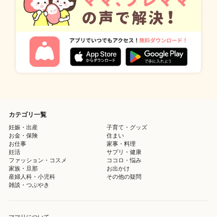
カテゴリ一覧
妊娠・出産
子育て・グッズ
お金・保険
住まい
お仕事
家事・料理
妊活
サプリ・健康
ファッション・コスメ
ココロ・悩み
家族・旦那
お出かけ
産婦人科・小児科
その他の疑問
雑談・つぶやき
ママリについて