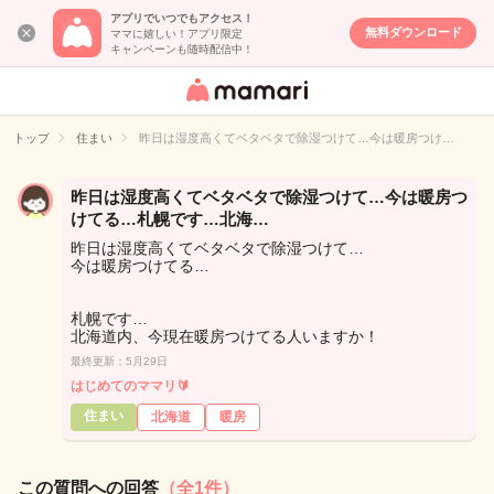
アプリでいつでもアクセス！
無料ダウンロード
ママに嬉しい！アプリ限定
キャンペーンも随時配信中！
女性専用匿名QA
アプリ・情報サ
トップ
住まい
昨日は湿度高くてベタベタで除湿つけて…今は暖房つけ…
イト
昨日は湿度高くてベタベタで除湿つけて…今は暖房つ
けてる…札幌です…北海…
昨日は湿度高くてベタベタで除湿つけて…
今は暖房つけてる…
札幌です…
北海道内、今現在暖房つけてる人いますか！
最終更新：5月29日
はじめてのママリ🔰
住まい
北海道
暖房
この質問への回答
（全1件）