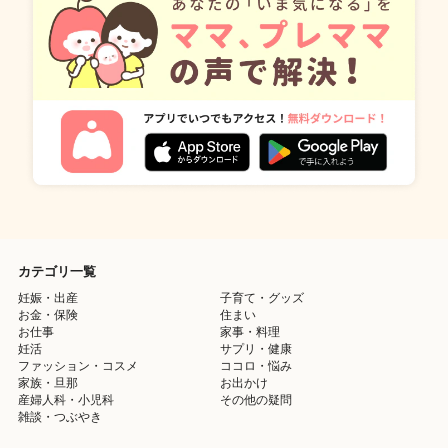
カテゴリ一覧
妊娠・出産
子育て・グッズ
お金・保険
住まい
お仕事
家事・料理
妊活
サプリ・健康
ファッション・コスメ
ココロ・悩み
家族・旦那
お出かけ
産婦人科・小児科
その他の疑問
雑談・つぶやき