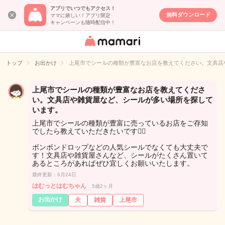
アプリでいつでもアクセス！
無料ダウンロード
ママに嬉しい！アプリ限定
キャンペーンも随時配信中！
女性専用匿名QA
アプリ・情報サ
トップ
お出かけ
上尾市でシールの種類が豊富なお店を教えてください。文具店
イト
上尾市でシールの種類が豊富なお店を教えてくださ
い。文具店や雑貨屋など、シールが多い場所を探して
います。
上尾市でシールの種類が豊富に売っているお店をご存知
でしたら教えていただきたいです🙇‍♀️
ボンボンドロップなどの人気シールでなくても大丈夫で
す！文具店や雑貨屋さんなど、シールがたくさん置いて
あるところがあればぜひ宜しくお願いいたします。
最終更新：6月24日
はむっとはむちゃん
5歳2ヶ月
お出かけ
夫
雑貨
上尾市