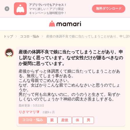
アプリでいつでもアクセス！
無料ダウンロード
ママに嬉しい！アプリ限定
キャンペーンも随時配信中！
女性専用匿名QA
アプリ・情報サ
トップ
ココロ・悩み
産後の体調不良で娘に当たってしまうことがあり、申し訳
イト
産後の体調不良で娘に当たってしまうことがあり、申
し訳なく思っています。なぜ女性だけが謝るべきなの
か疑問に思っています。
産後からずっと体調悪くて娘に当たってしまうことがあ
る。無視してしまう事がある。
こんな母親でごめんなさい。
なぜ、女ばかりこんな親でごめんなさいと思うのでしょ
うか。
男だって何も出来ないのに。のうのうと生きて。恥ずか
しくないのでしょうか？神経の図太さ羨ましすぎる。
最終更新：5月22日
りさママリ🔰
2歳9ヶ月
ココロ・悩み
親
産後
体
男