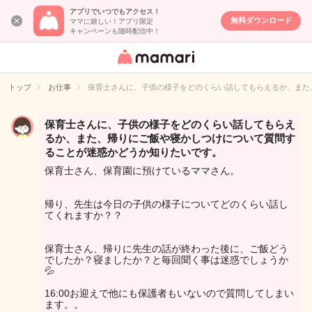
アプリでいつでもアクセス！
無料ダウンロード
ママに嬉しい！アプリ限定
キャンペーンも随時配信中！
女性専用匿名QA
アプリ・情報サ
トップ
お仕事
保育士さんに、子供の様子をどのくらい話してもらえるか、また
イト
保育士さんに、子供の様子をどのくらい話してもらえ
るか、また、帰りにご飯や寝かしつけについて質問す
ることが迷惑かどうか知りたいです。
保育士さん、保育園に預けているママさん。
帰り、先生は今日の子供の様子についてどのくらい話し
てくれますか？？
保育士さん、帰りに先生の話が終わった後に、ご飯どう
でしたか？寝ましたか？と毎回聞く事は迷惑でしょうか
💦
16:00お迎えで他にも保護者もいないので質問してしまい
ます。。