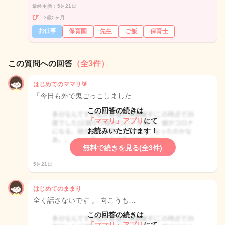
最終更新：5月21日
ぴ
3歳0ヶ月
お仕事
保育園
先生
ご飯
保育士
この質問への回答
（全3件）
はじめてのママリ🔰
「今日も外で鬼ごっこしました…
この回答の続きは
「ママリ」アプリ
にて
お読みいただけます！
無料で続きを見る(全3件)
5月21日
はじめてのままり
全く話さないです 。 向こうも…
この回答の続きは