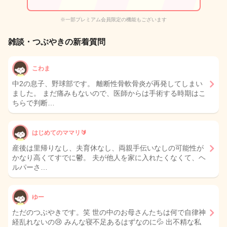
※一部プレミアム会員限定の機能もございます
雑談・つぶやきの新着質問
こわま
中2の息子、野球部です。 離断性骨軟骨炎が再発してしまい
ました。 まだ痛みもないので、医師からは手術する時期はこ
ちらで判断…
はじめてのママリ🔰
産後は里帰りなし、夫育休なし、両親手伝いなしの可能性が
かなり高くてすでに鬱。 夫が他人を家に入れたくなくて、ヘ
ルパーさ…
ゆー
ただのつぶやきです。笑 世の中のお母さんたちは何で自律神
経乱れないの😢 みんな寝不足あるはずなのに💦 出不精な私