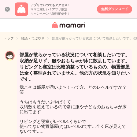
アプリでいつでもアクセス！
無料ダウンロード
ママに嬉しい！アプリ限定
キャンペーンも随時配信中！
女性専用匿名QA
アプリ・情報サ
トップ
雑談・つぶやき
部屋が散らかっている状況について相談したいです。収
イト
部屋が散らかっている状況について相談したいです。
収納が足りず、服やおもちゃが床に散乱しています。
リビングと寝室は比較的整っているものの、物置部屋
は全く整理されていません。他の方の状況を知りたい
です。
我こそは部屋が汚いよ〜！って方、どのレベルですか？
笑
うちはもうだいぶやばくて
収納数を超えているので常に服や子どものおもちゃが床
に出てます…
リビングと寝室がレベル1くらいで
使ってない物置部屋(?)はレベル3です…全く床が見えて
ないです…。