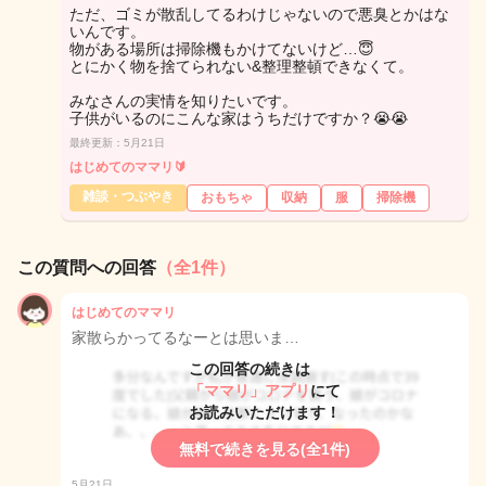
ただ、ゴミが散乱してるわけじゃないので悪臭とかはな
いんです。
物がある場所は掃除機もかけてないけど…😇
とにかく物を捨てられない&整理整頓できなくて。
みなさんの実情を知りたいです。
子供がいるのにこんな家はうちだけですか？😭😭
最終更新：5月21日
はじめてのママリ🔰
雑談・つぶやき
おもちゃ
収納
服
掃除機
この質問への回答
（全1件）
はじめてのママリ
家散らかってるなーとは思いま…
この回答の続きは
「ママリ」アプリ
にて
お読みいただけます！
無料で続きを見る(全1件)
5月21日