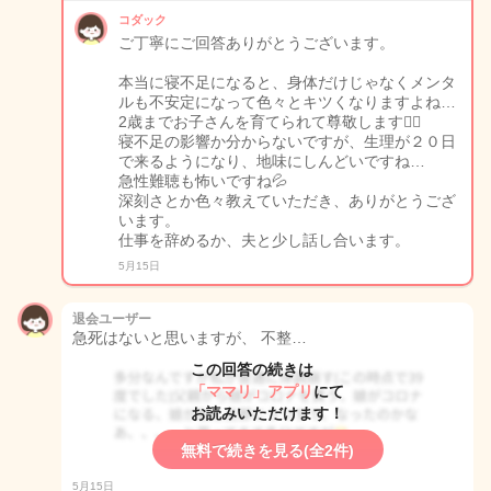
コダック
ご丁寧にご回答ありがとうございます。
本当に寝不足になると、身体だけじゃなくメンタ
ルも不安定になって色々とキツくなりますよね…
2歳までお子さんを育てられて尊敬します🙇‍♀️
寝不足の影響か分からないですが、生理が２０日
で来るようになり、地味にしんどいですね…
急性難聴も怖いですね💦
深刻さとか色々教えていただき、ありがとうござ
います。
仕事を辞めるか、夫と少し話し合います。
5月15日
退会ユーザー
急死はないと思いますが、 不整…
この回答の続きは
「ママリ」アプリ
にて
お読みいただけます！
無料で続きを見る(全2件)
5月15日