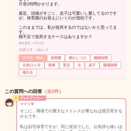
片道1時間かかります。
最近、頭痛がすごく、息子は可愛いし愛してるのです
が、保育園のお迎えにいくのが億劫です。
このままでは、私が急死するのではないかと思ってま
す。
寝不足で急死するケースはありますか？
最終更新：5月15日
コダック
1歳2ヶ月
ココロ・悩み
保育園
寝かしつけ
睡眠時間
生後11ヶ月
家事
育児
夫
息子
職場復帰
寝不足
この質問への回答
（全2件）
ママリ🔰
そこに、職場での重大なストレスが重なれば過労死する
かもです。
私は自宅保育ですが、同じ状況でした。お気持ち痛いほ