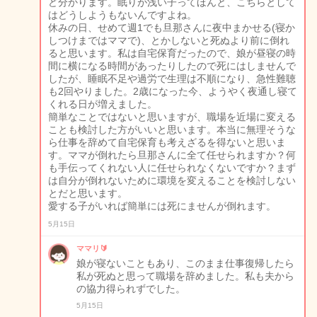
ど分かります。眠りが浅い子ってほんと、こちらとして
はどうしようもないんですよね。
休みの日、せめて週1でも旦那さんに夜中まかせる(寝か
しつけまではママで)、とかしないと死ぬより前に倒れ
ると思います。私は自宅保育だったので、娘が昼寝の時
間に横になる時間があったりしたので死にはしませんで
したが、睡眠不足や過労で生理は不順になり、急性難聴
も2回やりました。2歳になった今、ようやく夜通し寝て
くれる日が増えました。
簡単なことではないと思いますが、職場を近場に変える
ことも検討した方がいいと思います。本当に無理そうな
ら仕事を辞めて自宅保育も考えざるを得ないと思いま
す。ママが倒れたら旦那さんに全て任せられますか？何
も手伝ってくれない人に任せられなくないですか？まず
は自分が倒れないために環境を変えることを検討しない
とだと思います。
愛する子がいれば簡単には死にませんが倒れます。
5月15日
ママリ🔰
娘が寝ないこともあり、このまま仕事復帰したら
私が死ぬと思って職場を辞めました。私も夫から
の協力得られずでした。
5月15日