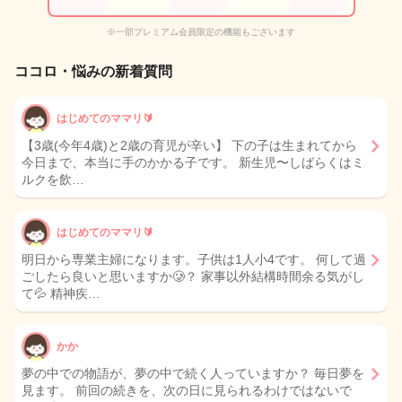
※一部プレミアム会員限定の機能もございます
ココロ・悩みの新着質問
はじめてのママリ🔰
【3歳(今年4歳)と2歳の育児が辛い】 下の子は生まれてから
今日まで、本当に手のかかる子です。 新生児〜しばらくはミ
ルクを飲…
はじめてのママリ🔰
明日から専業主婦になります。子供は1人小4です。 何して過
ごしたら良いと思いますか🥲？ 家事以外結構時間余る気がし
て💦 精神疾…
かか
夢の中での物語が、夢の中で続く人っていますか？ 毎日夢を
見ます。 前回の続きを、次の日に見られるわけではないで