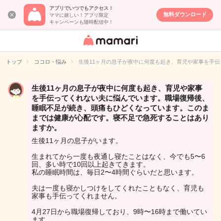
アプリでいつでもアクセス！
無料ダウンロード
ママに嬉しい！アプリ限定
キャンペーンも随時配信中！
女性専用匿名QA
アプリ・情報サ
トップ
ココロ・悩み
生後11ヶ月の息子が夜中に何度も起き、育児や家事を手
イト
生後11ヶ月の息子が夜中に何度も起き、育児や家事
を手伝ってくれない夫に悩んでいます。職場復帰後、
睡眠不足が続き、頭痛もひどくなっています。このま
までは健康が心配です。寝不足で急死することはあり
ますか。
生後11ヶ月の息子がいます。
生まれてから一度も夜通し寝たことはなく、今でも5〜6
回、多い時で10回以上起きてきます。
私の睡眠時間は、毎日2〜4時間ぐらいだと思います。
夫は一度も寝かしつけをしてくれたこともなく、育児も
家事も手伝ってくれません。
4月27日から職場復帰しており、9時〜16時まで働いてい
ます。