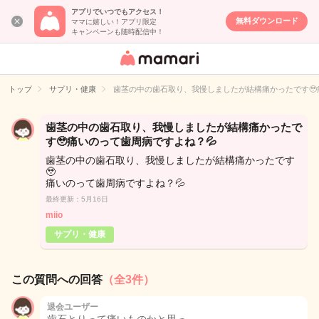
アプリでいつでもアクセス！
無料ダウンロード
ママに嬉しい！アプリ限定
キャンペーンも随時配信中！
女性専用匿名QA
アプリ・情報サ
トップ
サプリ・健康
歯茎の中の歯石取り、我慢しましたが結構痛かったです🥹
イト
歯茎の中の歯石取り、我慢しましたが結構痛かったで
す🥹痛いのって歯周病ですよね？💦
歯茎の中の歯石取り、我慢しましたが結構痛かったです
🥹
痛いのって歯周病ですよね？💦
最終更新：5月16日
miio
サプリ・健康
この質問への回答
（全3件）
退会ユーザー