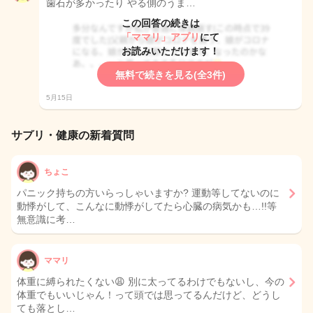
歯石が多かったり やる側のうま…
この回答の続きは
「ママリ」アプリ
にて
お読みいただけます！
無料で続きを見る(全3件)
5月15日
サプリ・健康の新着質問
ちょこ
パニック持ちの方いらっしゃいますか? 運動等してないのに
動悸がして、こんなに動悸がしてたら心臓の病気かも…!!等
無意識に考…
ママリ
体重に縛られたくない😩 別に太ってるわけでもないし、今の
体重でもいいじゃん！って頭では思ってるんだけど、どうし
ても落とし…