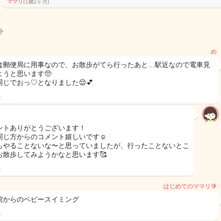
ママリ
(1歳2ヶ月)
ト
め
は郵便局に用事なので、お散歩がてら行ったあと…駅近なので電車見
ようと思います🥺
同じでおっ♡となりました😌💕
日
ントありがとうございます！
同じ方からのコメント嬉しいです☺️
もやることないな〜と思っていましたが、行ったことないとこ
お散歩してみようかなと思います🥰
日
はじめてのママリ🔰
館からのベビースイミング
日