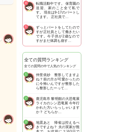
4
転職活動中です。 保育園の
送迎、家のこと全て私で
す。 現在は9-17のパートし
てます。 正社員で…
5
ずっとパートをしてたので
すが正社員として働きたい
です。今子供が2歳なので
すがまだ体調も崩す…
全ての質問ランキング
全ての質問の中で人気のランキング
1
仲里依紗 整形してますよ
ね？前の方が可愛かったの
に今怖いんですが整形した
ら整形したーって…
2
鹿児島市 黎明館の大恐竜展
ライカのシン恐竜展 今年行
かれた方いらっしゃいます
か？ どちらか…
3
地震あと 帰省は控えるべ
きですよね？ 夫の実家が熊
本で お盆前に２泊3日で