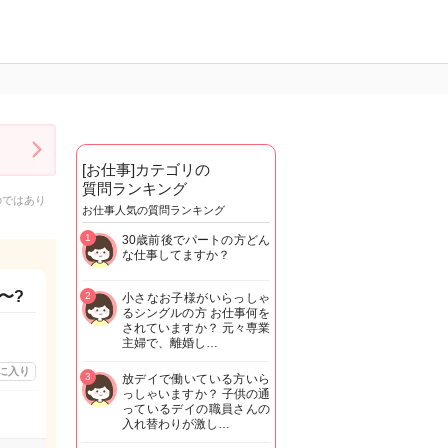
[お仕事]カテゴリの
質問ランキング
のではあり
お仕事人気の質問ランキング
1
30歳前後でパートの方どん
な仕事してますか？
〜?
2
小さなお子様がいらっしゃ
るシングルの方 お仕事何を
されていますか？ 元々専業
主婦で、離婚し…
に入り
3
放デイで働いている方いら
っしゃいますか？ 子供の通
っているデイの職員さんの
入れ替わりが激し…