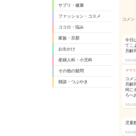
サプリ・健康
ファッション・コスメ
コメン
ココロ・悩み
家族・旦那
今日
てこ
お出かけ
月齢
産婦人科・小児科
5月13
その他の疑問
ママリ
コメ
雑談・つぶやき
月齢
何に
ろへ
5月13
児童
5月13