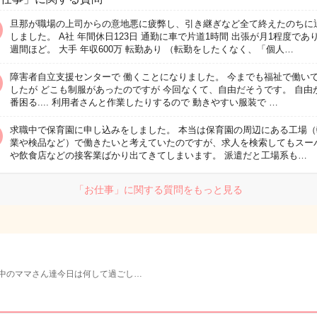
旦那が職場の上司からの意地悪に疲弊し、引き継ぎなど全て終えたのちに
しました。 A社 年間休日123日 通勤に車で片道1時間 出張が月1程度であ
週間ほど。 大手 年収600万 転勤あり （転勤をしたくなく、「個人…
障害者自立支援センターで 働くことになりました。 今までも福祉で働い
したが どこも制服があったのですが 今回なくて、自由だそうです。 自由
番困る.... 利用者さんと作業したりするので 動きやすい服装で …
求職中で保育園に申し込みをしました。 本当は保育園の周辺にある工場（
業や検品など）で働きたいと考えていたのですが、求人を検索してもスー
や飲食店などの接客業ばかり出てきてしまいます。 派遣だと工場系も…
「お仕事」に関する質問をもっと見る
育中のママさん達今日は何して過ごし…