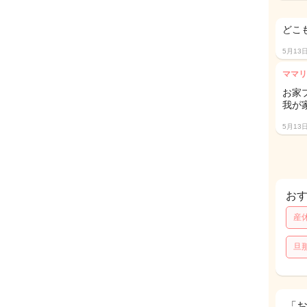
どこ
5月13
ママリ
お家
我が
5月13
お
産
旦
「