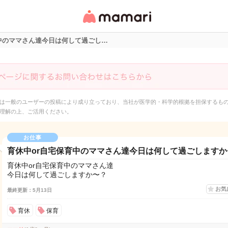
女性専用匿名QAアプ
リ・情報サイト
中のママさん達今日は何して過ごし…
は一般のユーザーの投稿により成り立っており、当社が医学的・科学的根拠を担保するも
理解の上、ご活用ください。
お仕事
育休中or自宅保育中のママさん達今日は何して過ごしますか
育休中or自宅保育中のママさん達
今日は何して過ごしますか〜？
お気
最終更新：5月13日
育休
保育