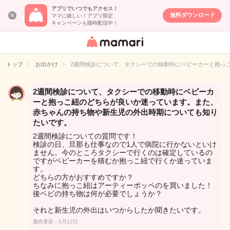
アプリでいつでもアクセス！
無料ダウンロード
ママに嬉しい！アプリ限定
キャンペーンも随時配信中！
女性専用匿名QA
アプリ・情報サ
トップ
お出かけ
2週間検診について、タクシーでの移動時にベビーカーと抱っ
イト
2週間検診について、タクシーでの移動時にベビーカ
ーと抱っこ紐のどちらが良いか迷っています。また、
赤ちゃんの持ち物や新生児の外出時期についても知り
たいです。
2週間検診についての質問です！
検診の日、旦那も仕事なので1人で病院に行かないといけ
ません。今のところタクシーで行くのは確定しているの
ですがベビーカーを積むか抱っこ紐で行くか迷っていま
す。
どちらの方がおすすめですか？
ちなみに抱っこ紐はアーティーポッペのを買いました！
後ベビの持ち物は何が必要でしょうか？
それと新生児の外出はいつからしたか聞きたいです。
最終更新：5月12日