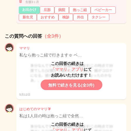
🐰
生後3ヶ月
お出かけ
旦那
病院
抱っこ紐
ベビーカー
新生児
おすすめ
検診
外出
タクシー
この質問への回答
（全3件）
ママリ
私なら抱っこ紐で行きます☺️ ベ…
この回答の続きは
「ママリ」アプリ
にて
お読みいただけます！
無料で続きを見る(全3件)
5月12日
はじめてのママリ🔰
私は1人目の時は抱っこ紐で全然…
この回答の続きは
「ママリ」アプリ
にて