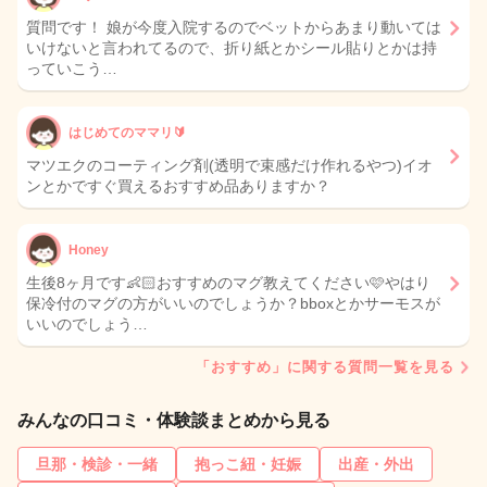
質問です！ 娘が今度入院するのでベットからあまり動いては
いけないと言われてるので、折り紙とかシール貼りとかは持
っていこう…
はじめてのママリ🔰
マツエクのコーティング剤(透明で束感だけ作れるやつ)イオ
ンとかですぐ買えるおすすめ品ありますか？
Honey
生後8ヶ月です👶🏻おすすめのマグ教えてください🩷やはり
保冷付のマグの方がいいのでしょうか？bboxとかサーモスが
いいのでしょう…
「おすすめ」に関する質問一覧を見る
みんなの口コミ・体験談まとめから見る
旦那・検診・一緒
抱っこ紐・妊娠
出産・外出