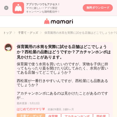
アプリでいつでもアクセス！
無料ダウンロード
ママに嬉しい！アプリ限定
キャンペーンも随時配信中！
女性専用匿名QA
アプリ・情報サ
トップ
子育て・グッズ
保育園用の水筒を実際に試せる店舗はどこでしょうか？
イト
保育園用の水筒を実際に試せる店舗はどこでしょう
か？西松屋の品数はどうですか？アカチャンホンポは
見かけたことがあります。
保育園で使う水筒を買いたいのですが、実物を子供に持
ってもらったり蓋を開けたり試してみたく、水筒が置い
てある店舗ってどこでしょうか？
西松屋が一番行きやすいんですが、西松屋にも品数ある
でしょうか？
アカチャンホンポにあるのは見かけたことがあるのです
が…
最終更新：5月12日
はじめてのママリ🔰
妊娠29週目, 2歳8ヶ月
子育て・グッズ
保育園
アカチャンホンポ
西松屋