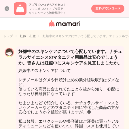
アプリでいつでもアクセス！
無料ダウンロード
ママに嬉しい！アプリ限定
キャンペーンも随時配信中！
女性専用匿名QA
アプリ・情報サ
トップ
妊娠・出産
妊娠中のスキンケアについて心配しています。ナチュラルサ
イト
妊娠中のスキンケアについて心配しています。ナチュ
ラルサイエンスのマタニティ用商品は安心でしょう
か。皆さんは妊娠中にスキンケアを見直しましたか。
妊娠中のスキンケアについて
レチノールはダメや日焼け止めの紫外線吸収剤はダメな
ど、
使っている商品に含まれてたことを後から知り、心配に
なったり神経質になっています…
たまひよなどで紹介している、ナチュラルサイエンスと
いうメーカーなどのマタニティ用に特化した商品の方が
安心でしょうか？値段が張りますが…😣
私は普段、エリクシールや美容液はご褒美に買ったアル
ティミューンなどを使いつつ、韓国コスメも使用してい