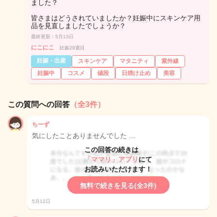
ました？
皆さまはどうされていましたか？妊娠中にスキンケア用
品を見直しましたでしょうか？
最終更新：5月13日
にこにこ
妊娠29週目
妊娠・出産
スキンケア
マタニティ
紫外線
妊娠中
コスメ
値段
日焼け止め
美容
この質問への回答
（全3件）
ちーず
気にしたことありませんでした …
この回答の続きは
「ママリ」アプリ
にて
お読みいただけます！
無料で続きを見る(全3件)
5月12日