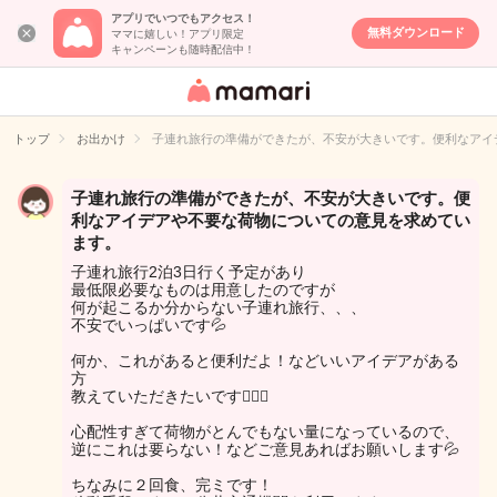
アプリでいつでもアクセス！
無料ダウンロード
ママに嬉しい！アプリ限定
キャンペーンも随時配信中！
女性専用匿名QA
アプリ・情報サ
トップ
お出かけ
子連れ旅行の準備ができたが、不安が大きいです。便利なアイ
イト
子連れ旅行の準備ができたが、不安が大きいです。便
利なアイデアや不要な荷物についての意見を求めてい
ます。
子連れ旅行2泊3日行く予定があり
最低限必要なものは用意したのですが
何が起こるか分からない子連れ旅行、、、
不安でいっぱいです💦
何か、これがあると便利だよ！などいいアイデアがある
方
教えていただきたいです🙇🏻‍♀️
心配性すぎて荷物がとんでもない量になっているので、
逆にこれは要らない！などご意見あればお願いします💦
ちなみに２回食、完ミです！