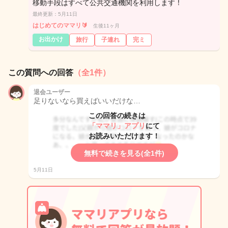
移動手段はすべて公共交通機関を利用します！
最終更新：5月11日
はじめてのママリ🔰
生後11ヶ月
お出かけ
旅行
子連れ
完ミ
この質問への回答
（全1件）
退会ユーザー
足りないなら買えばいいだけな…
この回答の続きは
「ママリ」アプリ
にて
お読みいただけます！
無料で続きを見る(全1件)
5月11日