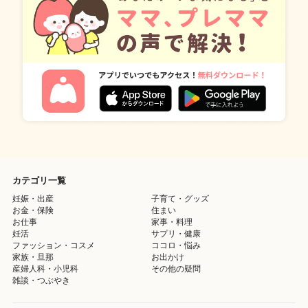
カテゴリ一覧
妊娠・出産
子育て・グッズ
お金・保険
住まい
お仕事
家事・料理
妊活
サプリ・健康
ファッション・コスメ
ココロ・悩み
家族・旦那
お出かけ
産婦人科・小児科
その他の疑問
雑談・つぶやき