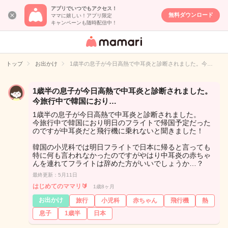
アプリでいつでもアクセス！
無料ダウンロード
ママに嬉しい！アプリ限定
キャンペーンも随時配信中！
女性専用匿名QA
アプリ・情報サ
トップ
お出かけ
1歳半の息子が今日高熱で中耳炎と診断されました。今…
イト
1歳半の息子が今日高熱で中耳炎と診断されました。
今旅行中で韓国におり…
1歳半の息子が今日高熱で中耳炎と診断されました。
今旅行中で韓国におり明日のフライトで帰国予定だった
のですが中耳炎だと飛行機に乗れないと聞きました！
韓国の小児科では明日フライトで日本に帰ると言っても
特に何も言われなかったのですがやはり中耳炎の赤ちゃ
んを連れてフライトは辞めた方がいいでしょうか…？
最終更新：5月11日
はじめてのママリ🔰
1歳8ヶ月
お出かけ
旅行
小児科
赤ちゃん
飛行機
熱
息子
1歳半
日本