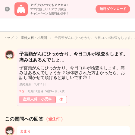
アプリでいつでもアクセス！
無料ダウンロード
ママに嬉しい！アプリ限定
キャンペーンも随時配信中！
女性専用匿名QA
アプリ・情報サ
トップ
産婦人科・小児科
子宮頸がんにひっかかり、今日コルポ検査をします。
イト
子宮頸がんにひっかかり、今日コルポ検査をします。
痛みはあるんでしょ…
子宮頸がんにひっかかり、今日コルポ検査をします。痛
みはあるんでしょうか？😢体験された方よかったら、お
話し聞かせて頂けると嬉しいです😣！
最終更新：5月11日
s.y
妊娠31週目, 5歳3ヶ月, 7歳
産婦人科・小児科
体
この質問への回答
（全1件）
ままり