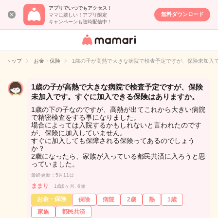
アプリでいつでもアクセス！
無料ダウンロード
ママに嬉しい！アプリ限定
キャンペーンも随時配信中！
女性専用匿名QA
アプリ・情報サ
トップ
お金・保険
1歳の子が高熱で大きな病院で検査予定ですが、保険未加入
イト
1歳の子が高熱で大きな病院で検査予定ですが、保険
未加入です。すぐに加入できる保険はありますか。
1歳の下の子なのですが、高熱が出てこれから大きい病院
で精密検査をする事になりました。
場合によっては入院するかもしれないと言われたのです
が、保険に加入していません。
すぐに加入しても保障される保険ってあるのでしょう
か？
2歳になったら、家族が入っている都民共済に入ろうと思
っていました。
最終更新：5月11日
ままり
1歳8ヶ月, 6歳
お金・保険
保険
病院
2歳
熱
1歳
家族
都民共済