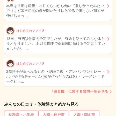
本当は旦那は産後１ヶ月くらいから働いて欲しかったみたい
で（けど帝王切開の傷が開いたりした関係で働けない期間が
伸びちゃっ…
はじめてのママリ🔰
13日、当初は仕事の予定でしたが、有給を使ってみんな休も
うとなりました。 お盆期間中で保育園に預ける予定にしてい
ましたが、…
はじめてのママリ🔰
2歳息子が食べれるもの ・納豆ご飯 ・アンパンマンカレー ・
パパが作るチャーハン(私が作ったものは❌) ・ラーメン ・ポ
ークビッ…
「保育園」に関する質問一覧を見る
みんなの口コミ・体験談まとめから見る
幼稚園・小学校
入園・神戸市
入園・岡山市