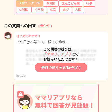
子育て・グッズ
保育園
認定こども園
行事
幼稚園
小学校
生活
遊び
入園
この質問への回答
（全1件）
はじめてのママリ
上の子は小学生で、様々な幼稚…
この回答の続きは
「ママリ」アプリ
にて
お読みいただけます！
無料で続きを見る(全1件)
5月10日