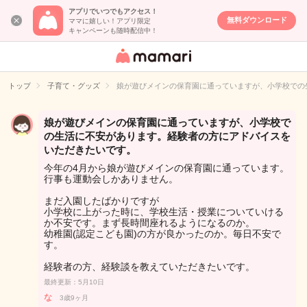
アプリでいつでもアクセス！
無料ダウンロード
ママに嬉しい！アプリ限定
キャンペーンも随時配信中！
女性専用匿名QA
アプリ・情報サ
トップ
子育て・グッズ
娘が遊びメインの保育園に通っていますが、小学校での
イト
娘が遊びメインの保育園に通っていますが、小学校で
の生活に不安があります。経験者の方にアドバイスを
いただきたいです。
今年の4月から娘が遊びメインの保育園に通っています。
行事も運動会しかありません。
まだ入園したばかりですが
小学校に上がった時に、学校生活・授業についていける
か不安です。まず長時間座れるようになるのか。
幼稚園(認定こども園)の方が良かったのか。毎日不安で
す。
経験者の方、経験談を教えていただきたいです。
最終更新：5月10日
な
3歳9ヶ月