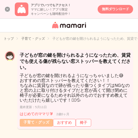
アプリでいつでもアクセス！
無料ダウンロード
ママに嬉しい！アプリ限定
キャンペーンも随時配信中！
女性専用匿名QA
アプリ・情報サ
トップ
子育て・グッズ
子どもが窓の鍵を開けられるようになったため、賃貸で
イト
子どもが窓の鍵を開けられるようになったため、賃貸
でも使える傷が残らない窓ストッパーを教えてくださ
い。
子どもが窓の鍵を開けれるようになっちゃいました😅
おすすめの窓ストッパーを教えてください！！
ちなみに賃貸なので跡が残ったり傷つくタイプはNGなの
と窓の上に取り付けるタイプだと窓が高くて開け閉めに
椅子が必要になるためそれ以外のものでおすすめ教えて
いただけたら嬉しいです！🙇‍♀️💦
最終更新：5月11日
はじめてのママリ🔰
2歳0ヶ月
子育て・グッズ
おすすめ
椅子