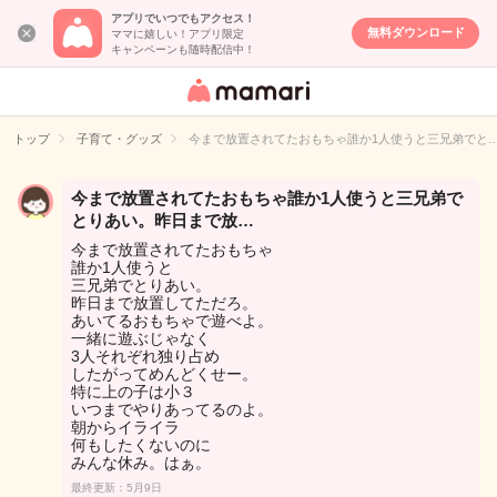
アプリでいつでもアクセス！
無料ダウンロード
ママに嬉しい！アプリ限定
キャンペーンも随時配信中！
女性専用匿名QA
アプリ・情報サ
トップ
子育て・グッズ
今まで放置されてたおもちゃ誰か1人使うと三兄弟でと
イト
今まで放置されてたおもちゃ誰か1人使うと三兄弟で
とりあい。昨日まで放…
今まで放置されてたおもちゃ
誰か1人使うと
三兄弟でとりあい。
昨日まで放置してただろ。
あいてるおもちゃで遊べよ。
一緒に遊ぶじゃなく
3人それぞれ独り占め
したがってめんどくせー。
特に上の子は小３
いつまでやりあってるのよ。
朝からイライラ
何もしたくないのに
みんな休み。はぁ。
最終更新：5月9日