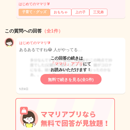
はじめてのママリ🔰
子育て・グッズ
おもちゃ
上の子
三兄弟
この質問への回答
（全1件）
はじめてのママリ🔰
あるあるですね😂 人がやってる…
この回答の続きは
「ママリ」アプリ
にて
お読みいただけます！
無料で続きを見る(全1件)
5月9日