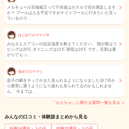
メルキュール宮城蔵王って子供達はホテルで充分満足します
か？ プールは入る予定ですがナイトプールに行きたいと言っ
ているので…
はじめてのママリ🔰
みなさんエアコンの設定温度を教えてください。 我が家はリ
ビングは25℃ ダイニングは21℃ 寝室は24℃ です。旦那は暑
がりでもっ…
初めてのママリ
息子の瞬きチックがまた見られるようになりました🥲 7月か
ら療育に通うようになり疲れも見られてるのかもしれませ
ん。 今までは…
「おもちゃ」に関する質問一覧を見る
みんなの口コミ・体験談まとめから見る
妊娠34週目・上の子
妊娠35週目・上の子