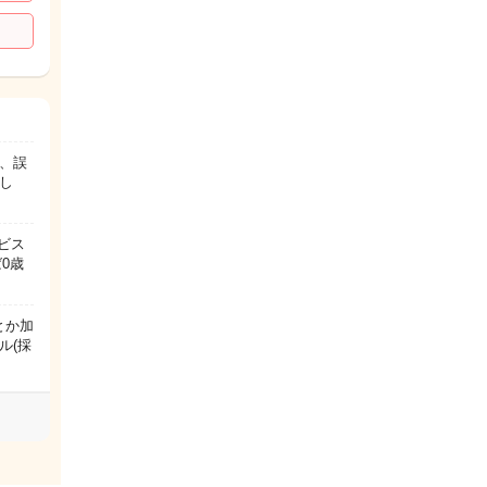
、誤
し
ビス
0歳
とか加
ル(採