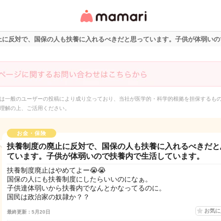
女性専用匿名QAアプ
リ・情報サイト
止に反対で、国保の人も扶養に入れるべきだと思っています。子供が体弱いの
は一般のユーザーの投稿により成り立っており、当社が医学的・科学的根拠を担保するも
理解の上、ご活用ください。
お金・保険
扶養制度の廃止に反対で、国保の人も扶養に入れるべきだと
ています。子供が体弱いので扶養内で生活しています。
扶養制度廃止はやめてよー😭😭
国保の人にも扶養制度にしたらいいのになぁ。
子供達体弱いから扶養内でなんとかなってるのに。
国民は政治家の奴隷か？？
お気
最終更新：5月20日