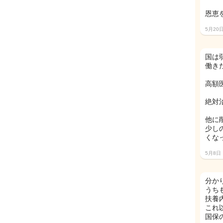
恩恵
5月20
国は
働き
高額
絶対
他に
少し
くな
5月8日
分か
うち
扶養
これ
国保