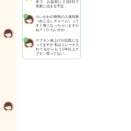
本で お盆前に２泊3日で
実家に泊まる予定…
4
ちいかわの映画の入場特典
（めじるしチャーム）って
すぐ無くなっちゃいますか
ね？！💦 ちいかわ…
5
ナプキン値上げが話題にな
ってますが 私はミレーナ入
れてるからもう1年以上ナ
プキン買ってない…