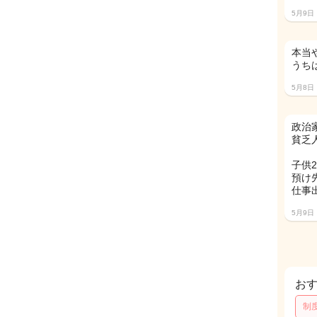
5月9日
本当
うち
5月8日
政治
貧乏人
子供
預け
仕事出
5月9日
お
制