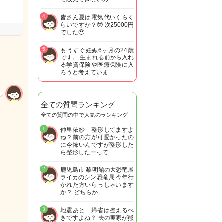
4
皆さん夏は電気代いくらく
らいですか？🥹 次25000円
でした🥹
5
もうすぐ妊娠6ヶ月の24歳
です。 生まれる前から入れ
る学資保険や医療保険に入
ろうと考えていま…
全ての質問ランキング
全ての質問の中で人気のランキング
1
仲里依紗 整形してますよ
ね？前の方が可愛かったの
に今怖いんですが整形した
ら整形したーって…
2
鹿児島市 黎明館の大恐竜展
ライカのシン恐竜展 今年行
かれた方いらっしゃいます
か？ どちらか…
3
地震あと 帰省は控えるべ
きですよね？ 夫の実家が熊