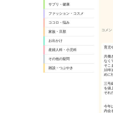
サプリ・健康
ファッション・コスメ
ココロ・悩み
コメン
家族・旦那
お出かけ
育児
産婦人科・小児科
共働
その他の疑問
なく
そこ
雑談・つぶやき
10
めに
三号
を値
それ
今年
内会