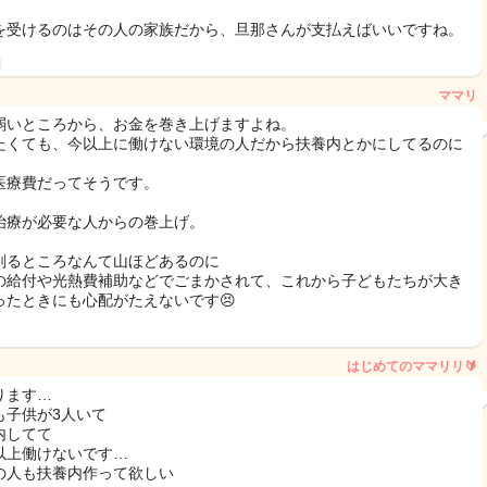
を受けるのはその人の家族だから、旦那さんが支払えばいいですね。
日
ママリ
弱いところから、お金を巻き上げますよね。
たくても、今以上に働けない環境の人だから扶養内とかにしてるのに
医療費だってそうです。
治療が必要な人からの巻上げ。
削るところなんて山ほどあるのに
の給付や光熱費補助などでごまかされて、これから子どもたちが大き
ったときにも心配がたえないです😣
はじめてのママリリ🔰
ります…
も子供が3人いて
内してて
以上働けないです…
の人も扶養内作って欲しい