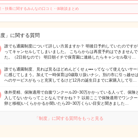
産・扶養に関するみんなの口コミ・体験談まとめ
制度」に関する質問
誰でも通園制度について詳しい方居ますか？ 明後日予約していたのですが
ってキャンセルしてしまいました。 こちらからは再度予約はできませんで
た。（2日前なので） 明日朝イチで保育園に連絡したらキャンセル取り…
誰でも通園制度、見れば見るほどめんどくせぇ•••ってなって使えないサー
に感じてしまう。加えて一時保育は0歳取り扱いナシ。別の市に引っ越せば
へのサービスがもっと充実してるけど12月の誕生日までに家購入して引…
体外受精、保険適用で自腹ワンクール20~30万かかっている人って、保険
入してないからってことなんですかね？？ 以前ここで保険適用でワンクー
卵と移植)いくらかかるか聞いたら20~30万くらい目安と聞きました…
「制度」に関する質問をもっと見る