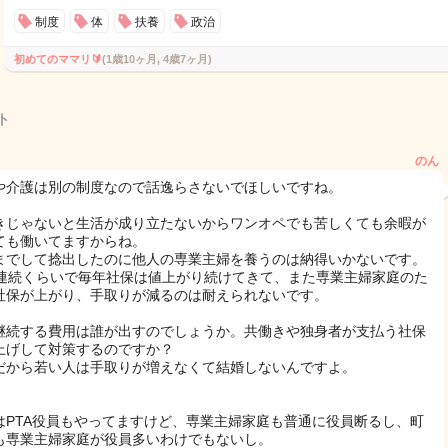
制度
体
扶養
政治
初めてのママリ🔰
(1歳10ヶ月, 4歳7ヶ月)
ト
のん
や介護は別の制度なので話逸らさないでほしいですね。
きじゃないと生活が成り立たないからワンオペでも苦しくても余暇が
ても働いてますからね。
までして捻出したのに他人の専業主婦を養うのは納得いかないです。
年連続くらいで毎年社保は値上がり続けてきて、また専業主婦家庭のた
社保が上がり、手取りが減るのは耐えられないです。
継続する費用は誰が出すのでしょうか。共働きや独身者が支払う社保
上げして対策するのですか？
だから若い人は手取りが増えなくて結婚しないんですよ。
はPTA役員もやってますけど、専業主婦家庭も普通に役員断るし、町
も専業主婦家庭が役員多いわけでもないし。