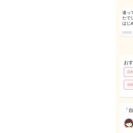
違っ
たで
はじ
5月6日
お
自
自
「