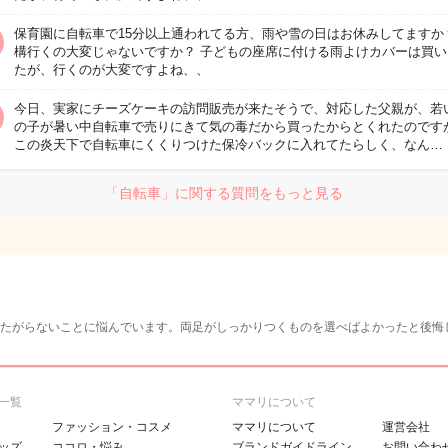
保育園に自転車で15分以上通われてる方、雨や雪の日はお休みしてますか
構行くの大変じゃないですか？ 子どもの座席に付ける雨よけカバーは買い
たが、行くのが大変ですよね、、
今日、実家にチーズケーキの訪問販売が来たそうで、対応した父親が、若
の子が暑い中自転車で売りにきて気の毒だから買ったからとくれたのです
この炎天下で自転車にくくりつけた保冷バックに入れてたらしく、なん…
「自転車」に関する質問をもっと見る
たがらないことに悩んでいます。両足がしっかりつくものを選べばよかったと後悔
一覧
ママリについて
ファッション・コスメ
ママリについて
運営会社
ッズ
ココロ・悩み
ブランドガイドライン
お問い合わ