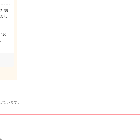
？ 結
まし
い女
が…
しています。
せ