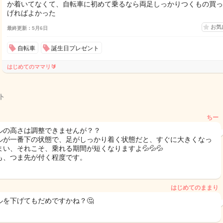
か着いてなくて、自転車に初めて乗るなら両足しっかりつくもの買っ
げればよかった
お気
最終更新：5月6日
自転車
誕生日プレゼント
はじめてのママリ🔰
ト
ちー
ルの高さは調整できませんが？？
ルが一番下の状態で、足がしっかり着く状態だと、すぐに大きくなっ
まい、それこそ、乗れる期間が短くなりますよ💦💦💦
も、つま先が付く程度です。
はじめてのままり
ルを下げてもだめですかね？🤔