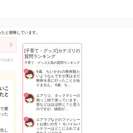
ったと後悔しています。
[子育て・グッズ]カテゴリの
質問ランキング
のではあり
子育て・グッズ人気の質問ランキング
1
4歳、ちいかわの映画観た
いようなんですが実はまだ
映画を見に行ったことがあ
りません。 4歳、ち…
いこ
たと
2
エアリコ、タックマミーの
抱っこ紐で迷っています。
形などはほほ同じ？と思う
で乗
のですが、値段が…
った
3
エアラブなどのファンシー
トお使いの方！ モバイルバ
ッテリーはどこに入れてま
先し