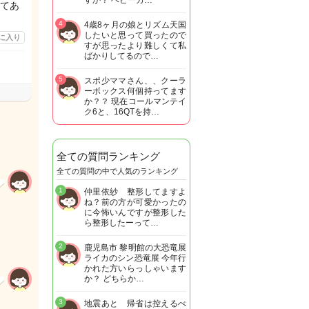
すか？ ベビーカ…
てあ
4
4歳8ヶ月の娘とリズム天国
したいと思って買ったので
に入り
すが思ったより難しくて私
ばかりしてるので…
5
スポ少ママさん、、クーラ
ーボックス何個持ってます
か？？ 現在コールマンテイ
ク6と、16QTを持…
全ての質問ランキング
全ての質問の中で人気のランキング
1
仲里依紗 整形してますよ
ね？前の方が可愛かったの
に今怖いんですが整形した
ら整形したーって…
2
鹿児島市 黎明館の大恐竜展
ライカのシン恐竜展 今年行
かれた方いらっしゃいます
か？ どちらか…
3
地震あと 帰省は控えるべ