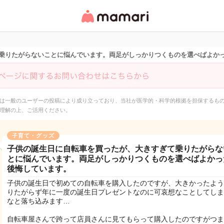
女性専用匿名QAアプ
リ・情報サイト
乗りたがらないことに悩んでいます。両足がしっかりつくものを選べばよか
は一般のユーザーの投稿により成り立っており、当社が医学的・科学的根拠を担保するも
理解の上、ご活用ください。
子育て・グッズ
子供の誕生日に自転車を買ったが、大きすぎて乗りたがらな
とに悩んでいます。両足がしっかりつくものを選べばよかっ
後悔しています。
子供の誕生日で初めての自転車を購入したのですが、大きかったよう
りたがらず年に一度の誕生日プレゼントなのに可哀想なことしてしま
なと落ち込みます…
自転車屋さんで跨って店員さんに見てもらって購入したのですがつま