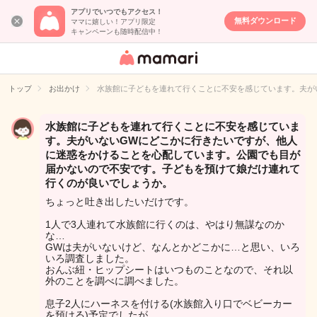
アプリでいつでもアクセス！
無料ダウンロード
ママに嬉しい！アプリ限定
キャンペーンも随時配信中！
女性専用匿名QA
アプリ・情報サ
トップ
お出かけ
水族館に子どもを連れて行くことに不安を感じています。夫が
イト
水族館に子どもを連れて行くことに不安を感じていま
す。夫がいないGWにどこかに行きたいですが、他人
に迷惑をかけることを心配しています。公園でも目が
届かないので不安です。子どもを預けて娘だけ連れて
行くのが良いでしょうか。
ちょっと吐き出したいだけです。
1人で3人連れて水族館に行くのは、やはり無謀なのか
な…
GWは夫がいないけど、なんとかどこかに…と思い、いろ
いろ調査しました。
おんぶ紐・ヒップシートはいつものことなので、それ以
外のことを調べに調べました。
息子2人にハーネスを付ける(水族館入り口でベビーカー
を預ける)予定でしたが、