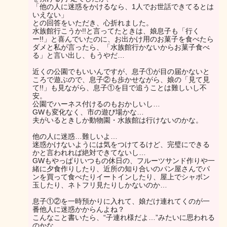
「他の人に迷惑をかけるなら、1人でお世話できてるとは
いえない」
との回答をいただき、心折れました。
水族館行こうか!!と言ってたときは、娘息子も「行く
ー!!」と喜んでいたのに、お出かけ用のお菓子を食べたら
ダメと私が言ったら、「水族館行かないからお菓子食べ
る」と言い出し、もうやだ…
近くの公園でもいいんですが、息子①が目の届かないと
ころで遊ぶので、息子②も歩かせながら、娘の「見て見
て!!」も見ながら、息子①を目で追うことは難しいし不
安。
公園でハーネス付けるのもおかしいし…
GWも変化なく、市の遊び場かな…
夫がいるときしか動物園・水族館は行けないのかな。
他の人に迷惑…難しいよ…
迷惑かけないようには気をつけてるけど、完璧にできる
かと言われれば絶対できてないし…
GWもやっぱりいつもの休日の、フルーツサンド作りや一
緒に夕食作りしたり、近所の知り合いのパン屋さんでパ
ンを買って食べたりイートインしたり、屋上でシャボン
玉したり、ネトフリ見たりしかないのか…
息子①②を一時預かりに入れて、娘だけ連れてくのが一
番他人に迷惑かからんよね？
こんなこと書いたら、“子連れ様だよ…”みたいに思われる
のかな。