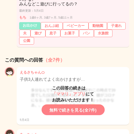
みんなどこ遊びに行ってるの？
最終更新：5月4日
もち
1歳6ヶ月, 3歳7ヶ月, 5歳11ヶ月
お出かけ
おんぶ紐
ベビーカー
動物園
子連れ
夫
遊び
息子
お菓子
パン
水族館
公園
この質問への回答
（全7件）
えるさちゃん🍊
子供3人連れてよく出かけますが…
この回答の続きは
「ママリ」アプリ
にて
お読みいただけます！
無料で続きを見る(全7件)
5月4日