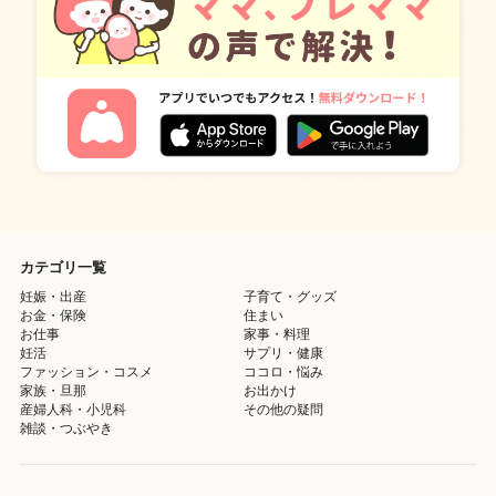
カテゴリ一覧
妊娠・出産
子育て・グッズ
お金・保険
住まい
お仕事
家事・料理
妊活
サプリ・健康
ファッション・コスメ
ココロ・悩み
家族・旦那
お出かけ
産婦人科・小児科
その他の疑問
雑談・つぶやき