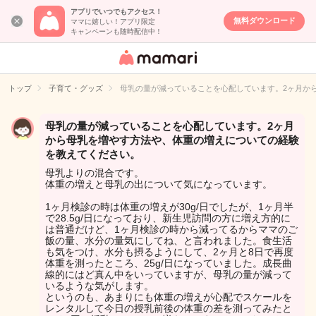
アプリでいつでもアクセス！
無料ダウンロード
ママに嬉しい！アプリ限定
キャンペーンも随時配信中！
女性専用匿名QA
アプリ・情報サ
トップ
子育て・グッズ
母乳の量が減っていることを心配しています。2ヶ月か
イト
母乳の量が減っていることを心配しています。2ヶ月
から母乳を増やす方法や、体重の増えについての経験
を教えてください。
母乳よりの混合です。
体重の増えと母乳の出について気になっています。
1ヶ月検診の時は体重の増えが30g/日でしたが、1ヶ月半
で28.5g/日になっており、新生児訪問の方に増え方的に
は普通だけど、1ヶ月検診の時から減ってるからママのご
飯の量、水分の量気にしてね、と言われました。食生活
も気をつけ、水分も摂るようにして、2ヶ月と8日で再度
体重を測ったところ、25g/日になっていました。成長曲
線的にはど真ん中をいっていますが、母乳の量が減って
いるような気がします。
というのも、あまりにも体重の増えが心配でスケールを
レンタルして今日の授乳前後の体重の差を測ってみたと