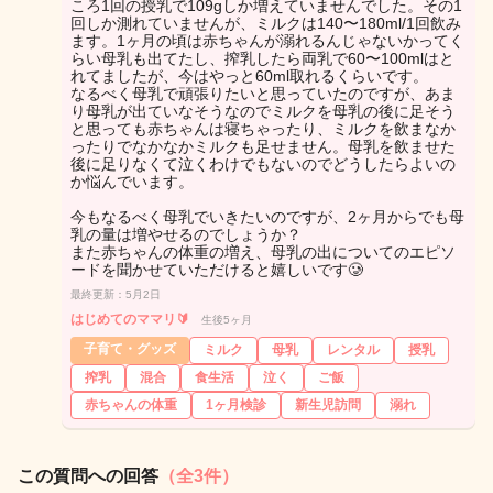
ころ1回の授乳で109gしか増えていませんでした。その1
回しか測れていませんが、ミルクは140〜180ml/1回飲み
ます。1ヶ月の頃は赤ちゃんが溺れるんじゃないかってく
らい母乳も出てたし、搾乳したら両乳で60〜100mlはと
れてましたが、今はやっと60ml取れるくらいです。
なるべく母乳で頑張りたいと思っていたのですが、あま
り母乳が出ていなそうなのでミルクを母乳の後に足そう
と思っても赤ちゃんは寝ちゃったり、ミルクを飲まなか
ったりでなかなかミルクも足せません。母乳を飲ませた
後に足りなくて泣くわけでもないのでどうしたらよいの
か悩んでいます。
今もなるべく母乳でいきたいのですが、2ヶ月からでも母
乳の量は増やせるのでしょうか？
また赤ちゃんの体重の増え、母乳の出についてのエピソ
ードを聞かせていただけると嬉しいです🥲
最終更新：5月2日
はじめてのママリ🔰
生後5ヶ月
子育て・グッズ
ミルク
母乳
レンタル
授乳
搾乳
混合
食生活
泣く
ご飯
赤ちゃんの体重
1ヶ月検診
新生児訪問
溺れ
この質問への回答
（全3件）