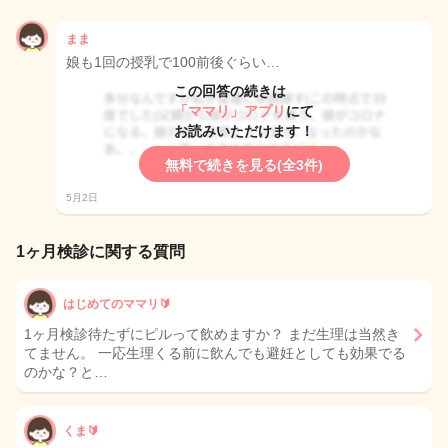
まま
娘も1回の授乳で100前後ぐらい…
この回答の続きは
「ママリ」アプリ
にて
お読みいただけます！
無料で続きを見る(全3件)
5月2日
1ヶ月検診に関する質問
はじめてのママリ🔰
1ヶ月検診待たずにピルって飲めますか？ まだ生理は当然き
てません。 一応生理くる前に飲んでも避妊としても効果でる
のかな？と…
くま🔰