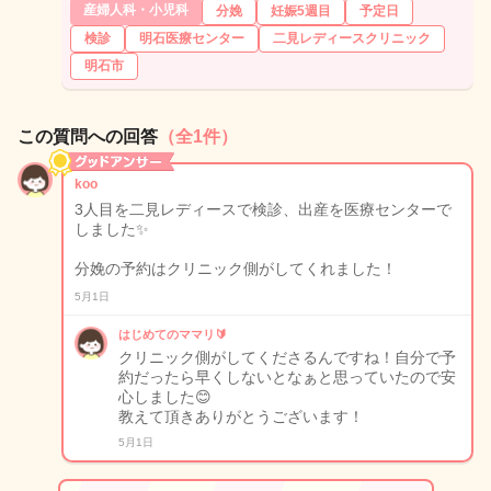
産婦人科・小児科
分娩
妊娠5週目
予定日
検診
明石医療センター
二見レディースクリニック
明石市
この質問への回答
（全1件）
koo
3人目を二見レディースで検診、出産を医療センターで
しました✨
分娩の予約はクリニック側がしてくれました！
5月1日
はじめてのママリ🔰
クリニック側がしてくださるんですね！自分で予
約だったら早くしないとなぁと思っていたので安
心しました😊
教えて頂きありがとうございます！
5月1日