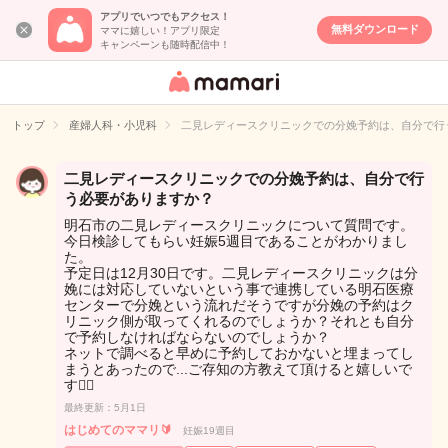
アプリでいつでもアクセス！
無料ダウンロード
ママに嬉しい！アプリ限定
キャンペーンも随時配信中！
女性専用匿名QA
アプリ・情報サ
トップ
産婦人科・小児科
二見レディースクリニックでの分娩予約は、自分で行
イト
二見レディースクリニックでの分娩予約は、自分で行
う必要がありますか？
明石市の二見レディースクリニックについて質問です。
今日検診してもらい妊娠5週目であることがわかりまし
た。
予定日は12月30日です。二見レディースクリニックは分
娩には対応していないという事で連携している明石医療
センターで分娩という流れだそうですが分娩の予約はク
リニック側が取ってくれるのでしょうか？それとも自分
で予約しなければならないのでしょうか？
ネットで調べると早めに予約しておかないと埋まってし
まうとあったので...ご存知の方教えて頂けると嬉しいで
す🙇‍♀️
最終更新：5月1日
はじめてのママリ🔰
妊娠19週目