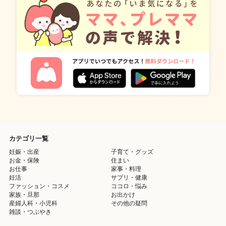
カテゴリ一覧
妊娠・出産
子育て・グッズ
お金・保険
住まい
お仕事
家事・料理
妊活
サプリ・健康
ファッション・コスメ
ココロ・悩み
家族・旦那
お出かけ
産婦人科・小児科
その他の疑問
雑談・つぶやき