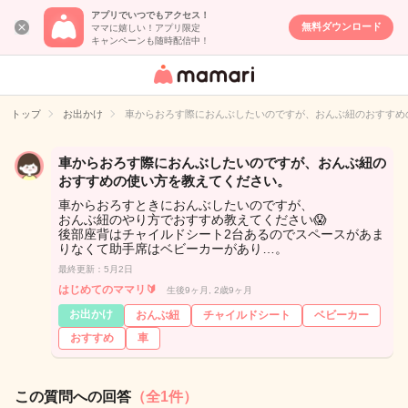
アプリでいつでもアクセス！
無料ダウンロード
ママに嬉しい！アプリ限定
キャンペーンも随時配信中！
女性専用匿名QA
アプリ・情報サ
トップ
お出かけ
車からおろす際におんぶしたいのですが、おんぶ紐のおすすめ
イト
車からおろす際におんぶしたいのですが、おんぶ紐の
おすすめの使い方を教えてください。
車からおろすときにおんぶしたいのですが、
おんぶ紐のやり方でおすすめ教えてください😱
後部座背はチャイルドシート2台あるのでスペースがあま
りなくて助手席はベビーカーがあり…。
最終更新：5月2日
はじめてのママリ🔰
生後9ヶ月, 2歳9ヶ月
お出かけ
おんぶ紐
チャイルドシート
ベビーカー
おすすめ
車
この質問への回答
（全1件）