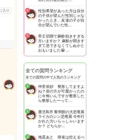
に入り
4
性別希望があった方は自分
の子供が望んだ性別じゃな
かったとき、友達の子が自
分が望んでいた性…
5
帝王切開で麻酔効きすぎる
方いますか？ 麻酔が聞きす
ぎて息できなくてしぬかと
おもいました😭 …
全ての質問ランキング
全ての質問の中で人気のランキング
1
仲里依紗 整形してますよ
ね？前の方が可愛かったの
に今怖いんですが整形した
ら整形したーって…
2
鹿児島市 黎明館の大恐竜展
ライカのシン恐竜展 今年行
かれた方いらっしゃいます
か？ どちらか…
3
地震あと 帰省は控えるべ