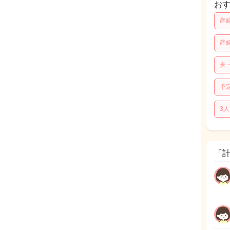
お
産
産
夫
予
3
「