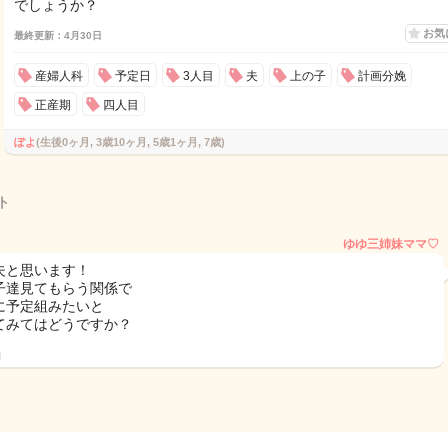
でしょうか？
お気
最終更新：4月30日
産婦人科
予定日
3人目
夫
上の子
計画分娩
正産期
四人目
ぽよ
(生後0ヶ月, 3歳10ヶ月, 5歳1ヶ月, 7歳)
ト
ゆゆ三姉妹ママ♡
夫と思います！
子達見てもらう関係で
に予定組みたいと
てみてはどうですか？
日