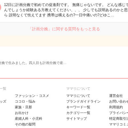
12日に計画分娩で初めての促進剤です。 無痛じゃないです。 どんな感じ
んでしょうか経験ある方教えてください、、、 少しでも説明あるのかと思
ら 説明なくて怯えてます 携帯は構えるの?一日中痛いの?どゆこ…
「計画分娩」に関する質問をもっと見る
分娩で生みました。四人目も計画分娩で産…
一覧
ママリについて
ファッション・コスメ
ママリについて
運営会社
ッズ
ココロ・悩み
ブランドガイドライン
お問い合わ
家族・旦那
キーワード一覧
利用規約
お出かけ
カテゴリ一一覧
プライバシ
産婦人科・小児科
サイトマップ
特定商取引
その他の疑問
ママリコミ