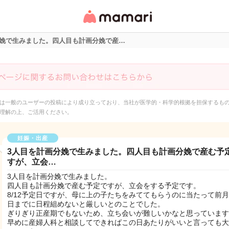
女性専用匿名QAアプ
リ・情報サイト
分娩で生みました。四人目も計画分娩で産…
は一般のユーザーの投稿により成り立っており、当社が医学的・科学的根拠を担保するも
理解の上、ご活用ください。
妊娠・出産
3人目を計画分娩で生みました。四人目も計画分娩で産む予
すが、立会…
3人目を計画分娩で生みました。
四人目も計画分娩で産む予定ですが、立会をする予定です。
8/12予定日ですが、母に上の子たちをみててもらうのに当たって前月
日までに日程組めないと厳しいとのことでした。
ぎりぎり正産期でもないため、立ち会いが難しいかなと思っています
早めに産婦人科と相談してできればこの日あたりがいいと言っても大