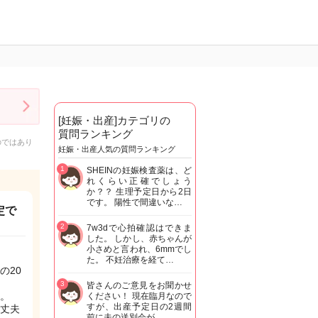
[妊娠・出産]カテゴリの
質問ランキング
のではあり
妊娠・出産人気の質問ランキング
1
SHEINの妊娠検査薬は、ど
れくらい正確でしょう
か？？ 生理予定日から2日
です。 陽性で間違いな…
定で
2
7w3dで心拍確認はできま
した。 しかし、赤ちゃんが
小さめと言われ、6mmでし
た。 不妊治療を経て…
の20
3
皆さんのご意見をお聞かせ
。
ください！ 現在臨月なので
すが、出産予定日の2週間
丈夫
前に夫の送別会が…