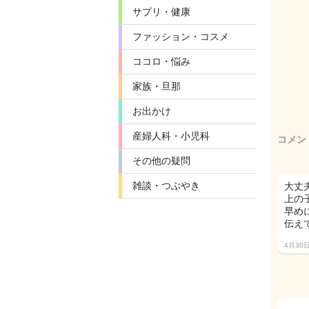
サプリ・健康
ファッション・コスメ
ココロ・悩み
家族・旦那
お出かけ
産婦人科・小児科
コメン
その他の疑問
雑談・つぶやき
大丈
上の
早め
伝え
4月30