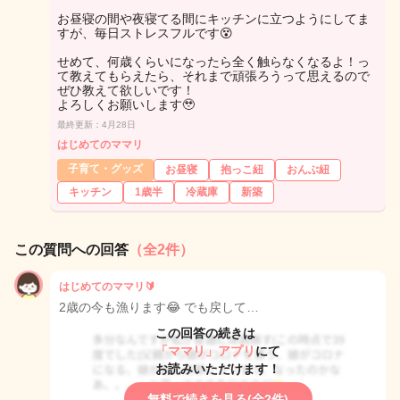
お昼寝の間や夜寝てる間にキッチンに立つようにしてま
すが、毎日ストレスフルです😵
せめて、何歳くらいになったら全く触らなくなるよ！っ
て教えてもらえたら、それまで頑張ろうって思えるので
ぜひ教えて欲しいです！
よろしくお願いします🥹
最終更新：4月28日
はじめてのママリ
子育て・グッズ
お昼寝
抱っこ紐
おんぶ紐
キッチン
1歳半
冷蔵庫
新築
この質問への回答
（全2件）
はじめてのママリ🔰
2歳の今も漁ります😂 でも戻して…
この回答の続きは
「ママリ」アプリ
にて
お読みいただけます！
無料で続きを見る(全2件)