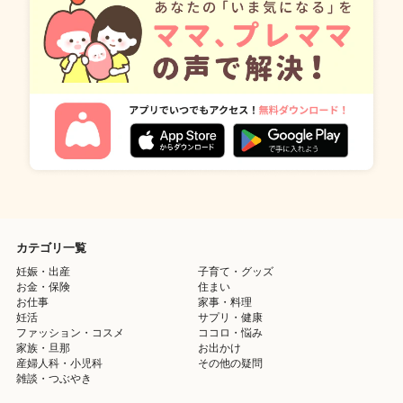
カテゴリ一覧
妊娠・出産
子育て・グッズ
お金・保険
住まい
お仕事
家事・料理
妊活
サプリ・健康
ファッション・コスメ
ココロ・悩み
家族・旦那
お出かけ
産婦人科・小児科
その他の疑問
雑談・つぶやき