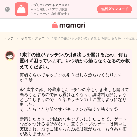
アプリでいつでもアクセス！
無料ダウンロード
ママに嬉しい！アプリ限定
キャンペーンも随時配信中！
女性専用匿名QA
アプリ・情報サ
トップ
子育て・グッズ
1歳半の娘がキッチンの引き出しを開けるため、何も置
イト
1歳半の娘がキッチンの引き出しを開けるため、何も
置けず困っています。いつ頃から触らなくなるのか教
えてください。
何歳くらいでキッチンの引き出しを漁らなくなります
か？😂
今1歳半の娘、冷蔵庫もキッチンの扉も引き出しも開けて
漁ろうとするので何も置けなくなり、調味料も開けよう
としてしまうので、全部キッチンの上に置くようになり
ました。
そしたら当たり前ですがキッチンが狭くて狭くて💦
新築したときに開放的なキッチンにしたことで、ゲート
などをつける場所がなく、置くタイプのゲートは簡単に
突破され、抱っこ紐やおんぶ紐は嫌がられ、もう為す術
がありません🥲