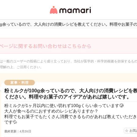
女性専用匿名QAアプ
リ・情報サイト
00g余っているので、大人向けの消費レシピを教えてください。料理やお菓子
は一般のユーザーの投稿により成り立っており、当社が医学的・科学的根拠を担保するも
理解の上、ご活用ください。
家事・料理
粉ミルクが100g余っているので、大人向けの消費レシピを
ください。料理やお菓子のアイデアがあれば嬉しいです。
粉ミルクが1ヶ月以内に使い切れず100gくらい余っています🥲
大人が食べるのにおすすめのレシピありますか？
料理でもお菓子でもたくさん消費できるものがあれば教えていただき
です💦
お気
最終更新：4月26日