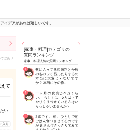
のアイデアがあれば嬉しいです。
[家事・料理]カテゴリの
質問ランキング
のではあり
家事・料理人気の質問ランキング
1
瓶に入ってる調味料とか瓶
のものって 洗ったりするの
本当に大変じゃないです
か？ 本当にその作…
教えて
2
一ヶ月の食費が5万くら
い。 もしくは、5万以下で
やりくり出来ている方はい
らっしゃいませんか？…
たい
3
2歳です。 朝、ひとりで朝
ごはん食べさせてるのです
に入り
が 皆さん付きっきりでみて
ますか？ パンと…