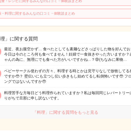
乳食・レシピに関するみんなの口コミ・体験談まとめ
娠・料理に関するみんなの口コミ・体験談まとめ
料理」に関する質問
最近、夜お腹空かず... 食べたとしても素麺などさっぱりした物を好んでお
今日は今のところ何も食べてません！妊婦で一食抜きやった方いますか？
ゃんの為に、無理にでも食べた方がいいですかね...？😰(ちなみに果物…
ベビーサークル使わずの方々、料理する時とかは見守りなしで放牧してる
ですか🥹？ 壁伝いにも立つし伝い歩きもし始めてるし転倒怖いです🥹 フ
ングではないんですか🥹
料理苦手な方毎日どう料理作られていますか？私は毎回同じレパートリー
りがちで旦那に申し訳ないです。
「料理」に関する質問をもっと見る