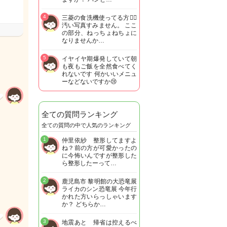
4
三菱の食洗機使ってる方🙋‍♀️
汚い写真すみません。 ここ
の部分、ねっちょねちょに
なりませんか…
5
イヤイヤ期爆発していて朝
も夜もご飯を全然食べてく
れないです 何かいいメニュ
ーなどないですか😢
全ての質問ランキング
全ての質問の中で人気のランキング
1
仲里依紗 整形してますよ
ね？前の方が可愛かったの
に今怖いんですが整形した
ら整形したーって…
2
鹿児島市 黎明館の大恐竜展
ライカのシン恐竜展 今年行
かれた方いらっしゃいます
か？ どちらか…
3
地震あと 帰省は控えるべ