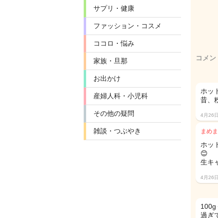
サプリ・健康
ファッション・コスメ
ココロ・悩み
コメン
家族・旦那
お出かけ
ホッ
産婦人科・小児科
昔、
その他の疑問
4月26
雑談・つぶやき
まめま
ホッ
😊
生キ
4月26
10
過ぎ