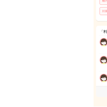
離
妊
「