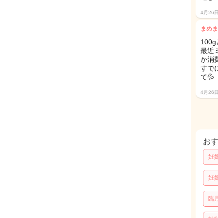
4月26
まめま
10
最近
か消
すで
て💦
4月26
お
妊
妊
臨