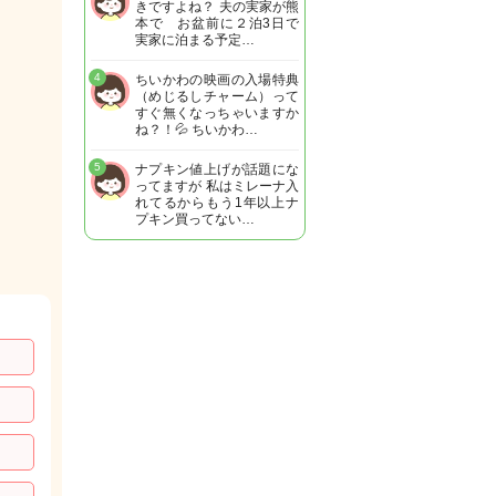
きですよね？ 夫の実家が熊
本で お盆前に２泊3日で
実家に泊まる予定…
4
ちいかわの映画の入場特典
（めじるしチャーム）って
すぐ無くなっちゃいますか
ね？！💦 ちいかわ…
5
ナプキン値上げが話題にな
ってますが 私はミレーナ入
れてるからもう1年以上ナ
プキン買ってない…