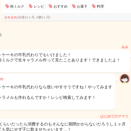
粉ミルク
レシピ
おすすめ
お菓子
料理
まめまめ
(生後11ヶ月, 3歳3ヶ月)
ト
みみ
トケーキの牛乳代わりでもいけました！
粉ミルクで生キャラメル作って見たことあります！できましたよ！
日
め
トケーキの牛乳代わりなら使いやすそうですね！やってみます
ャラメルも作れるんですか！レシピ検索してみます！
日
はじめてのママリ
0gくらいだったら消費するのもそんなに期間かからないだろうし１ヶ月
ても気にせず子に飲ませちゃいます…！