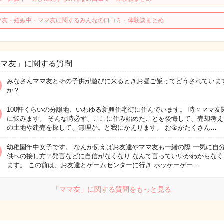
マ友・妊娠中・ママ友に関するみんなの口コミ・体験談まとめ
ママ友」に関する質問
みなさんママ友とその子供が遊びに来るときお昼ご飯ってどうされていま
か？
100軒くらいの分譲地、いわゆる新興住宅街に住んでいます。 時々ママ友
に悩みます。 そんな時必ず、ここに住み始めたことを後悔して、売却考え
の土地や建売を探して、無理か。と我にかえります。 お金がたくさん…
幼稚園年中女子です。 なんか例えばお友達やママ友も一緒の際 一気に自
供への接し方？発言などに自信がなくなり なんて言っていいかわからなく
ます。 この前は、お友達とゲームセンターに行き ホッケーゲー…
「ママ友」に関する質問をもっと見る