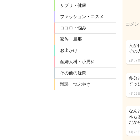
サプリ・健康
ファッション・コスメ
コメン
ココロ・悩み
家族・旦那
人が
お出かけ
その
産婦人科・小児科
4月25
その他の疑問
多分
すっ
雑談・つぶやき
4月25
なん
私も
だか
4月25