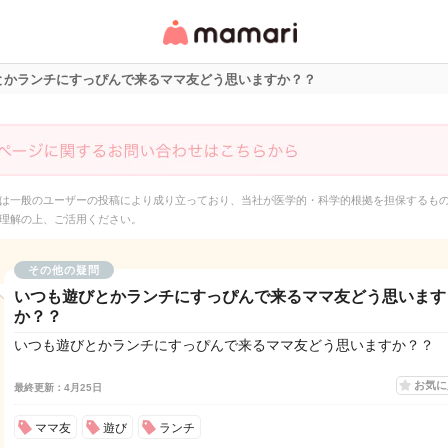
女性専用匿名QAアプ
リ・情報サイト
とかランチにすっぴんで来るママ友どう思いますか？？
は一般のユーザーの投稿により成り立っており、当社が医学的・科学的根拠を担保するも
理解の上、ご活用ください。
その他の疑問
いつも遊びとかランチにすっぴんで来るママ友どう思います
か？？
いつも遊びとかランチにすっぴんで来るママ友どう思いますか？？
お気
最終更新：4月25日
ママ友
遊び
ランチ