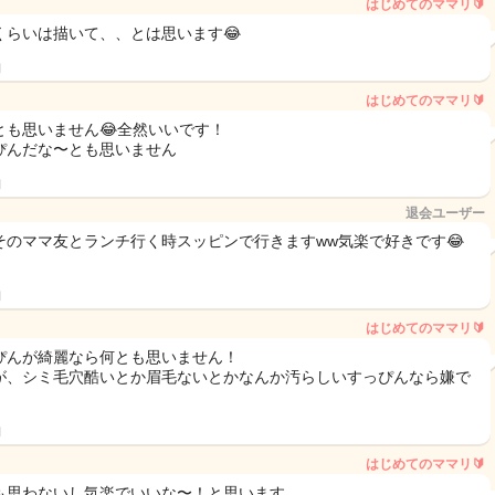
はじめてのママリ🔰
くらいは描いて、、とは思います😂
日
はじめてのママリ🔰
とも思いません😂全然いいです！
ぴんだな〜とも思いません
日
退会ユーザー
そのママ友とランチ行く時スッピンで行きますww気楽で好きです😂
日
はじめてのママリ🔰
ぴんが綺麗なら何とも思いません！
が、シミ毛穴酷いとか眉毛ないとかなんか汚らしいすっぴんなら嫌で
日
はじめてのママリ🔰
も思わないし気楽でいいな〜！と思います。