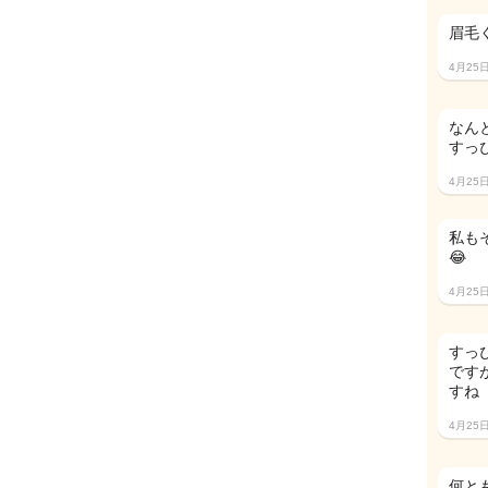
眉毛
4月25
なん
すっ
4月25
私も
😂
4月25
すっ
です
すね
4月25
何と