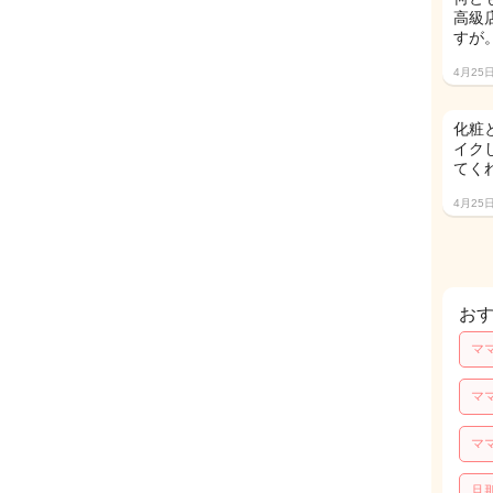
高級
すが
4月25
化粧
イク
てく
4月25
お
マ
マ
マ
旦