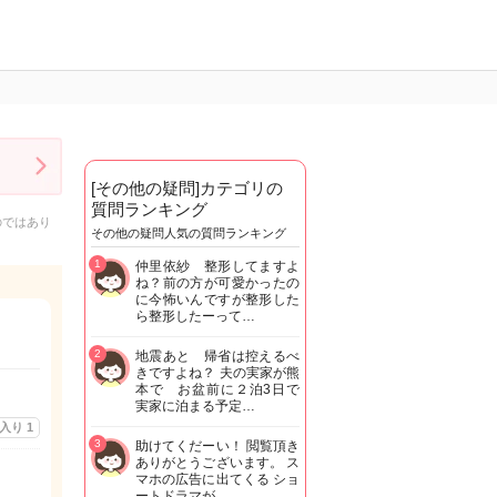
[その他の疑問]カテゴリの
質問ランキング
のではあり
その他の疑問人気の質問ランキング
1
仲里依紗 整形してますよ
ね？前の方が可愛かったの
に今怖いんですが整形した
ら整形したーって…
2
地震あと 帰省は控えるべ
きですよね？ 夫の実家が熊
本で お盆前に２泊3日で
実家に泊まる予定…
に入り
1
3
助けてくだーい！ 閲覧頂き
ありがとうございます。 ス
マホの広告に出てくる ショ
ートドラマが…