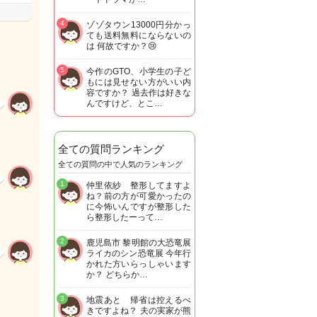
4
ゾゾタウン13000円分かっ
ても送料無料にならないの
は 何故ですか？😢
5
今作のGTO、小学生の子ど
もには見せない方がいい内
容ですか？ 過去作は好きな
んですけど、とこ…
全ての質問ランキング
全ての質問の中で人気のランキング
1
仲里依紗 整形してますよ
ね？前の方が可愛かったの
に今怖いんですが整形した
ら整形したーって…
2
鹿児島市 黎明館の大恐竜展
ライカのシン恐竜展 今年行
かれた方いらっしゃいます
か？ どちらか…
3
地震あと 帰省は控えるべ
きですよね？ 夫の実家が熊