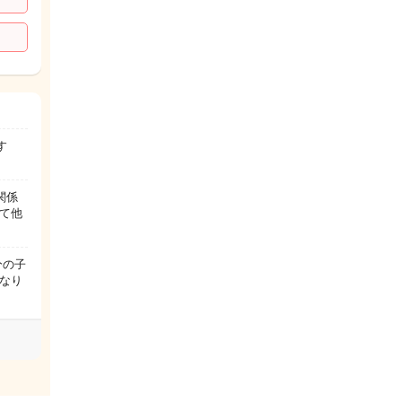
す
関係
て他
分の子
なり