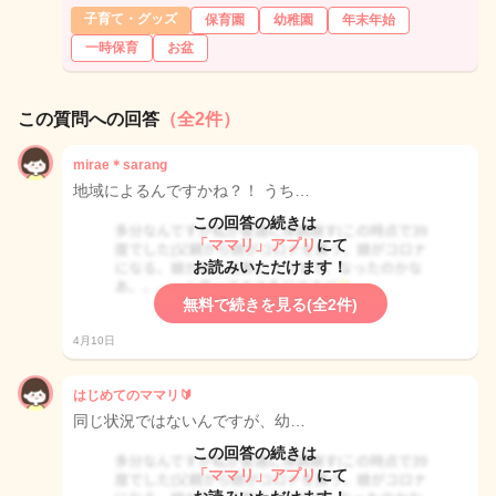
子育て・グッズ
保育園
幼稚園
年末年始
一時保育
お盆
この質問への回答
（全2件）
mirae＊sarang
地域によるんですかね？！ うち…
この回答の続きは
「ママリ」アプリ
にて
お読みいただけます！
無料で続きを見る(全2件)
4月10日
はじめてのママリ🔰
同じ状況ではないんですが、幼…
この回答の続きは
「ママリ」アプリ
にて