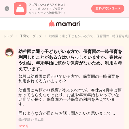
アプリでいつでもアクセス！
無料ダウンロード
ママに嬉しい！アプリ限定
キャンペーンも随時配信中！
女性専用匿名QA
アプリ・情報サ
トップ
子育て・グッズ
幼稚園に通う子どもがいる方で、保育園の一時保育を利
イト
幼稚園に通う子どもがいる方で、保育園の一時保育を
利用したことがある方はいらっしゃいますか。春休み
やお盆、年末年始に預かり保育がないため、利用を考
えています。
普段は幼稚園に通わせている方で、保育園の一時保育を
利用されてる方いますか？
幼稚園にも預かり保育があるのですが、春休み4月中は預
かってもらえなかったり、お盆や年末年始もやっていな
い期間が長く、保育園の一時保育の利用を考えていま
す。
同じような方が居たらお話し聞きたいと思いまして…
最終更新：4月11日
ママリ