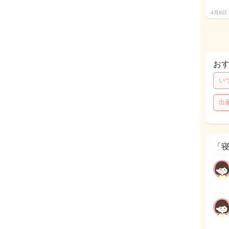
4月9日
お
い
出
「