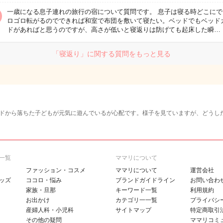
一歳になる息子連れの旅行の宿について質問です。 息子は寝る時どこにで
ロゴロ転がるのでできれば和室で布団を敷いて寝たい。ベッドでもベッド
ドがあればと思うのですが、高さが低いと寝返りは防げても起床した瞬…
「寝返り」に関する質問をもっと見る
ドから落ちた子どもが元気に遊んでいるが心配です。様子を見ていますが、どうし
一覧
ママリについて
ファッション・コスメ
ママリについて
運営会社
ッズ
ココロ・悩み
ブランドガイドライン
お問い合わ
家族・旦那
キーワード一覧
利用規約
お出かけ
カテゴリ一一覧
プライバシ
産婦人科・小児科
サイトマップ
特定商取引
その他の疑問
ママリコミ