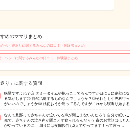
すすめのママリまとめ
つから・寝返りに関するみんなの口コミ・体験談まとめ
産・ベッドに関するみんなの口コミ・体験談まとめ
寝返り」に関する質問
絶壁ですよね？🥲 タミータイムや抱っこしてるんですが日に日に絶壁に
る気がします🥺 自然治癒するものなんでしょうか？🥲それとも小児科行
がいいのでしょうか🥲 枕使おうか迷ってるんですがこれから寝返り始まる
なんで旦那って赤ちゃんが泣いてる声が聞こえないんだろう 自分が眠いこ
先で、赤ちゃんの泣き声が聞こえず寝られるんだろう 夜のお世話はほとん
がやっているのに、 周りには夜間授乳も2人でやってます！って言っ…