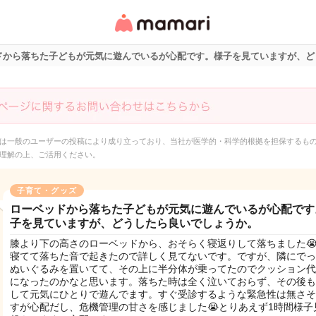
女性専用匿名QAアプ
リ・情報サイト
ドから落ちた子どもが元気に遊んでいるが心配です。様子を見ていますが、ど
は一般のユーザーの投稿により成り立っており、当社が医学的・科学的根拠を担保するも
理解の上、ご活用ください。
子育て・グッズ
ローベッドから落ちた子どもが元気に遊んでいるが心配です
子を見ていますが、どうしたら良いでしょうか。
膝より下の高さのローベッドから、おそらく寝返りして落ちました
寝てて落ちた音で起きたので詳しく見てないです。ですが、隣にでっ
ぬいぐるみを置いてて、その上に半分体が乗ってたのでクッション代
になったのかなと思います。落ちた時は全く泣いておらず、その後も
して元気にひとりで遊んでます。すぐ受診するような緊急性は無さそ
すが心配だし、危機管理の甘さを感じました😭とりあえず1時間様子