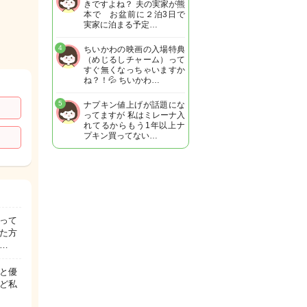
きですよね？ 夫の実家が熊
本で お盆前に２泊3日で
実家に泊まる予定…
4
ちいかわの映画の入場特典
（めじるしチャーム）って
すぐ無くなっちゃいますか
ね？！💦 ちいかわ…
5
ナプキン値上げが話題にな
ってますが 私はミレーナ入
れてるからもう1年以上ナ
プキン買ってない…
なって
った方
…
と優
ど私