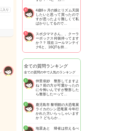
に入り
4
4歳8ヶ月の娘とリズム天国
したいと思って買ったので
すが思ったより難しくて私
ばかりしてるので…
5
スポ少ママさん、、クーラ
ーボックス何個持ってます
か？？ 現在コールマンテイ
ク6と、16QTを持…
全ての質問ランキング
全ての質問の中で人気のランキング
1
仲里依紗 整形してますよ
ね？前の方が可愛かったの
に今怖いんですが整形した
ら整形したーって…
2
鹿児島市 黎明館の大恐竜展
ライカのシン恐竜展 今年行
かれた方いらっしゃいます
か？ どちらか…
3
地震あと 帰省は控えるべ