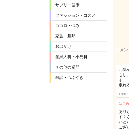
サプリ・健康
ファッション・コスメ
ココロ・悩み
家族・旦那
お出かけ
コメン
産婦人科・小児科
その他の疑問
元気
もし
雑談・つぶやき
す
眠れ
4月9日
はじめ
あり
すぐ
いと
ござい