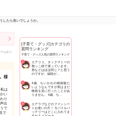
うしたら良いでしょうか。
[子育て・グッズ]カテゴリの
質問ランキング
のではあり
子育て・グッズ人気の質問ランキング
1
エアリコ、タックマミーの
抱っこ紐で迷っています。
形などはほほ同じ？と思う
のですが、値段が…
。様
2
4歳、ちいかわの映画観た
いようなんですが実はまだ
私は
映画を見に行ったことがあ
かい
りません。 4歳、ち…
わり
声出
3
エアラブなどのファンシー
うで
トお使いの方！ モバイルバ
ッテリーはどこに入れてま
見で
すか？ ベビーカ…