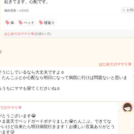
起きてます。心配です。
お気
最終更新：4月9日
体
ベッド
寝返り
はじめてのママリ🔰
(生後9ヶ月)
ト
はじめてのママリ🔰
そうにしているなら大丈夫ですよ☺️
、たんこぶとか心配なら明日になって病院に行けば問題ないと思いま
るうちにママも寝てくださいね☺️
てのママリ🔰
がとうございます😭
さま楽天でベッドガードポチりました😭たんこぶ、できてな
いいけど出来たら明日病院行きます！お優しい言葉ありがとう
ます🥲