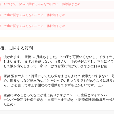
後・いつまで・痛みに関するみんなの口コミ・体験談まとめ
娠・外出に関するみんなの口コミ・体験談まとめ
産・外出に関するみんなの口コミ・体験談まとめ
産後」に関する質問
涙が出ます。 産後1ヶ月経ちました。上の子が可愛いくないし、イライラ
しまいます。 まずお昼寝しない、うるさい、下の子起こすし、本当にイラ
して涙が出てしまって…🥲 平日は保育園に預けていますが土日やお盆…
産後 混合の人って普通にしてたら痩せませんよね？ 食事たべすぎない、
心、間食なしなど基本的なことをやっているつもりですが思うように減り
ん。 かと言って帝王切開なので運動もできずもどかしいです。 上2…
産後にやることってなにか他にありますか？？ ・出生届とマイナンバー 
ナンバー決定後社保手続き ・出産手当金手続き ・医療保険請求(異常分娩
たため)