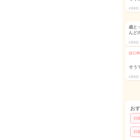
4月8日
歳と
んど
4月8日
はじめ
そう
4月8日
お
妊
妊