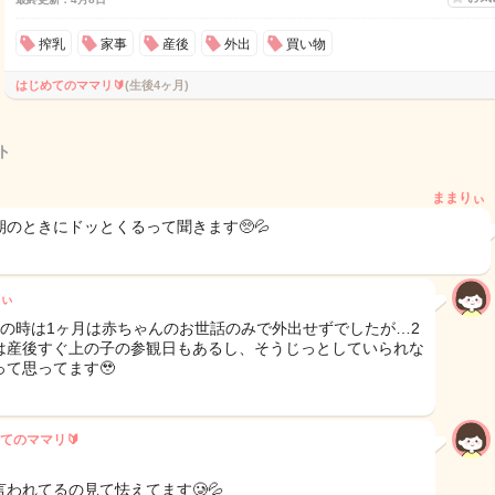
搾乳
家事
産後
外出
買い物
はじめてのママリ🔰
(生後4ヶ月)
ト
ままりぃ
期のときにドッとくるって聞きます🥺💦
ぃ
目の時は1ヶ月は赤ちゃんのお世話のみで外出せずでしたが…2
は産後すぐ上の子の参観日もあるし、そうじっとしていられな
って思ってます🥹
てのママリ🔰
言われてるの見て怯えてます🥲💦