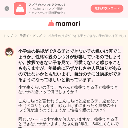
アプリでいつでもアクセス！
無料ダウンロード
ママに嬉しい！アプリ限定
キャンペーンも随時配信中！
女性専用匿名QA
アプリ・情報サ
トップ
子育て・グッズ
小学生の挨拶ができる子とできない子の違いは何でしょ
イト
小学生の挨拶ができる子とできない子の違いは何でし
ょうか。性格や親のしつけが影響しているのでしょう
か。挨拶できない子を見て、可愛くないと感じること
もありますが、年齢的に恥ずかしさや人見知りがある
のではないかとも思います。自分の子には挨拶ができ
るようになってほしいと願っています。
小学生くらいの子で、ちゃんと挨拶できる子と挨拶でき
ない子の違いって何でしょうか？
こんにちはと言われてこんにちはと返せる子、返せない
子（ペコリともせず、顔も上げずにまったく無視の子）
って何が違うのでしょうか…性格？親のしつけ？
同じアパートに小学生が何人かいますが、挨拶できる子
とできない子がいます。たぶん新2年生～3年生くらいで