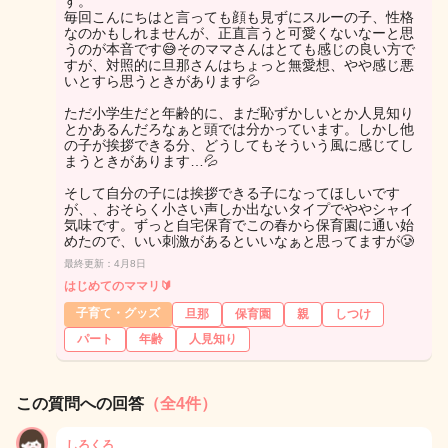
す。
毎回こんにちはと言っても顔も見ずにスルーの子、性格
なのかもしれませんが、正直言うと可愛くないなーと思
うのが本音です😅そのママさんはとても感じの良い方で
すが、対照的に旦那さんはちょっと無愛想、やや感じ悪
いとすら思うときがあります💦
ただ小学生だと年齢的に、まだ恥ずかしいとか人見知り
とかあるんだろなぁと頭では分かっています。しかし他
の子が挨拶できる分、どうしてもそういう風に感じてし
まうときがあります…💦
そして自分の子には挨拶できる子になってほしいです
が、、おそらく小さい声しか出ないタイプでややシャイ
気味です。ずっと自宅保育でこの春から保育園に通い始
めたので、いい刺激があるといいなぁと思ってますが🥲
最終更新：4月8日
はじめてのママリ🔰
子育て・グッズ
旦那
保育園
親
しつけ
パート
年齢
人見知り
この質問への回答
（全4件）
しろくろ