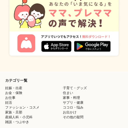
カテゴリ一覧
妊娠・出産
子育て・グッズ
お金・保険
住まい
お仕事
家事・料理
妊活
サプリ・健康
ファッション・コスメ
ココロ・悩み
家族・旦那
お出かけ
産婦人科・小児科
その他の疑問
雑談・つぶやき