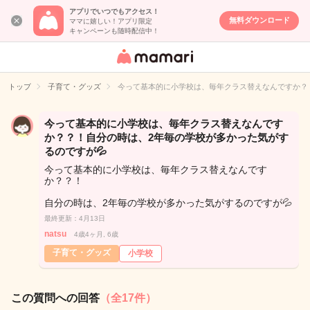
アプリでいつでもアクセス！
無料ダウンロード
ママに嬉しい！アプリ限定
キャンペーンも随時配信中！
女性専用匿名QA
アプリ・情報サ
トップ
子育て・グッズ
今って基本的に小学校は、毎年クラス替えなんですか？
イト
今って基本的に小学校は、毎年クラス替えなんです
か？？！自分の時は、2年毎の学校が多かった気がす
るのですが💦
今って基本的に小学校は、毎年クラス替えなんです
か？？！
自分の時は、2年毎の学校が多かった気がするのですが💦
最終更新：4月13日
natsu
4歳4ヶ月, 6歳
子育て・グッズ
小学校
この質問への回答
（全17件）