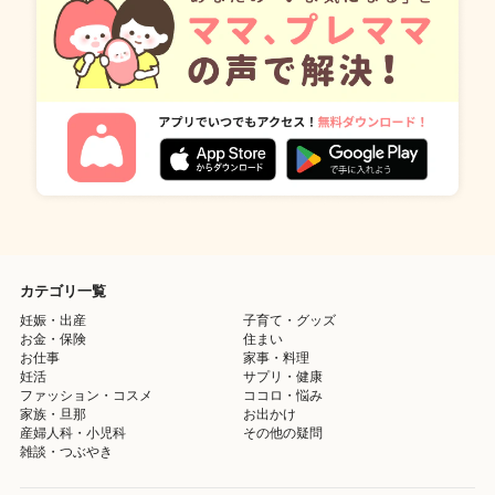
カテゴリ一覧
妊娠・出産
子育て・グッズ
お金・保険
住まい
お仕事
家事・料理
妊活
サプリ・健康
ファッション・コスメ
ココロ・悩み
家族・旦那
お出かけ
産婦人科・小児科
その他の疑問
雑談・つぶやき