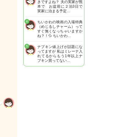
きですよね？ 夫の実家が熊
本で お盆前に２泊3日で
実家に泊まる予定…
4
ちいかわの映画の入場特典
（めじるしチャーム）って
すぐ無くなっちゃいますか
ね？！💦 ちいかわ…
5
ナプキン値上げが話題にな
ってますが 私はミレーナ入
れてるからもう1年以上ナ
プキン買ってない…