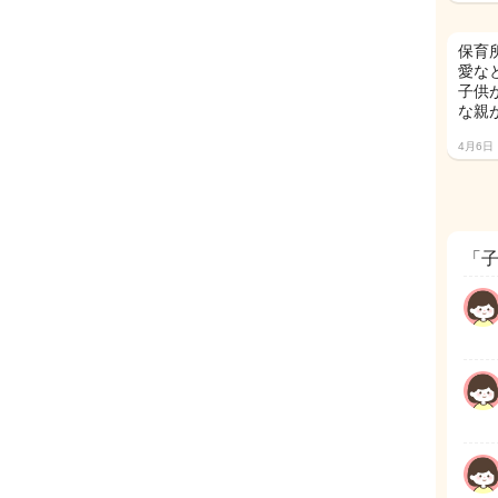
保育
愛な
子供
な親
4月6日
「