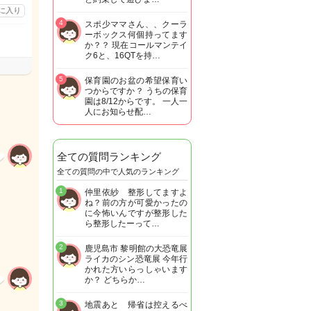
に入り
4
スポ少ママさん、、クーラ
ーボックス何個持ってます
か？？ 現在コールマンテイ
ク6と、16QTを持…
5
保育園のお盆の希望保育い
つからですか？ うちの保育
園は8/12からです。 一人一
人にお知らせ配…
全ての質問ランキング
全ての質問の中で人気のランキング
1
仲里依紗 整形してますよ
ね？前の方が可愛かったの
に今怖いんですが整形した
ら整形したーって…
2
鹿児島市 黎明館の大恐竜展
ライカのシン恐竜展 今年行
かれた方いらっしゃいます
か？ どちらか…
3
地震あと 帰省は控えるべ