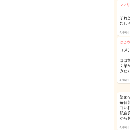
ママリ
それ
むし
4月6日
はじめ
コメ
ほぼ
く染
みた
4月6日
染め
毎日
白い
私自
から
4月6日