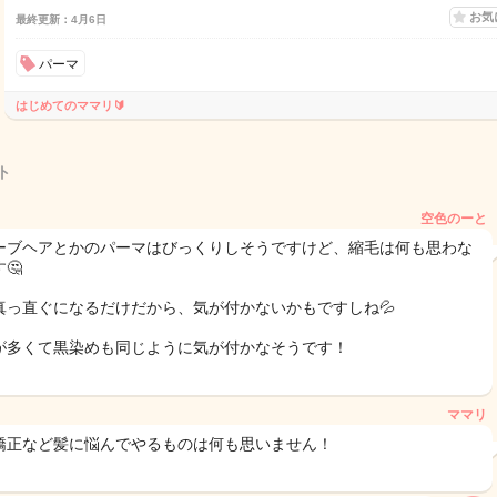
お気
最終更新：4月6日
パーマ
はじめてのママリ🔰
ト
空色のーと
ーブヘアとかのパーマはびっくりしそうですけど、縮毛は何も思わな
🤔
真っ直ぐになるだけだから、気が付かないかもですしね💦
が多くて黒染めも同じように気が付かなそうです！
ママリ
矯正など髪に悩んでやるものは何も思いません！