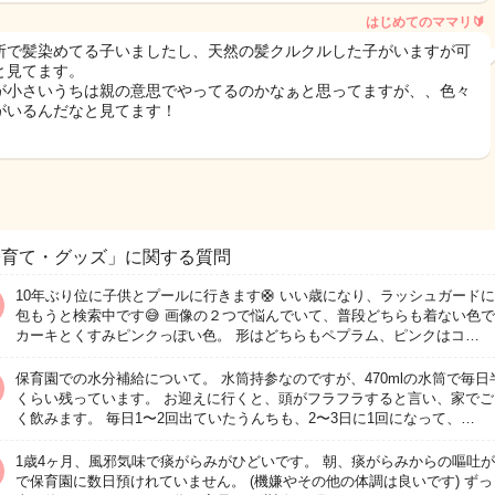
はじめてのママリ🔰
所で髪染めてる子いましたし、天然の髪クルクルした子がいますが可
と見てます。
が小さいうちは親の意思でやってるのかなぁと思ってますが、、色々
がいるんだなと見てます！
子育て・グッズ」に関する質問
10年ぶり位に子供とプールに行きます🛟 いい歳になり、ラッシュガード
包もうと検索中です😅 画像の２つで悩んでいて、普段どちらも着ない色
カーキとくすみピンクっぽい色。 形はどちらもペプラム、ピンクはコ…
保育園での水分補給について。 水筒持参なのですが、470mlの水筒で毎日
くらい残っています。 お迎えに行くと、頭がフラフラすると言い、家でご
く飲みます。 毎日1〜2回出ていたうんちも、2〜3日に1回になって、…
1歳4ヶ月、風邪気味で痰がらみがひどいです。 朝、痰がらみからの嘔吐
で保育園に数日預けれていません。 (機嫌やその他の体調は良いです) ずっ