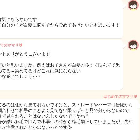
は気にならないです！
ろ自分の子が白髪に悩んでたら染めてあげたいとも思います！
てのママリ🔰
ントありがとうございます！
無いと思いますが、例えばお子さんが白髪が多くて悩んでて黒
めてる→染めてるけどこれは気にならない
いな感じでしょうか？
はじめてのママリ🔰
てるのは側から見て明らかですけど、ストレートやパーマは普段から
顔合わせて相手のことよく見てない限りぱっと見で分からないので、
目で見られることはないんじゃないですかね？
身が酷い癖毛で悩んで小学生の時から縮毛矯正していましたが、先生
何か注意されたとかはなかったです💦