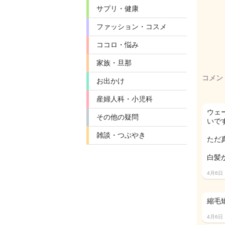
サプリ・健康
ファッション・コスメ
ココロ・悩み
家族・旦那
コメン
お出かけ
産婦人科・小児科
ウェ
その他の疑問
いです
雑談・つぶやき
ただ
白髪
4月6日
縮毛
4月6日