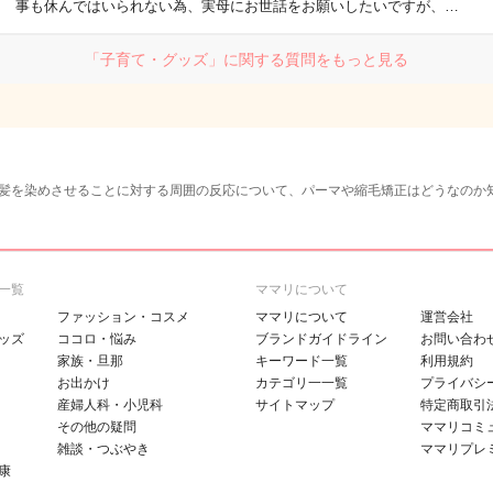
事も休んではいられない為、実母にお世話をお願いしたいですが、…
「子育て・グッズ」に関する質問をもっと見る
髪を染めさせることに対する周囲の反応について、パーマや縮毛矯正はどうなのか
一覧
ママリについて
ファッション・コスメ
ママリについて
運営会社
ッズ
ココロ・悩み
ブランドガイドライン
お問い合わ
家族・旦那
キーワード一覧
利用規約
お出かけ
カテゴリ一一覧
プライバシ
産婦人科・小児科
サイトマップ
特定商取引
その他の疑問
ママリコミ
雑談・つぶやき
ママリプレ
康