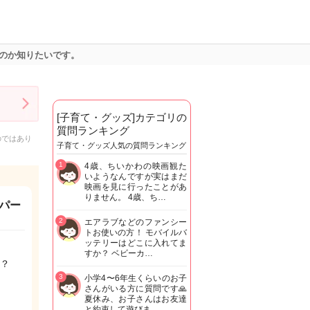
のか知りたいです。
[子育て・グッズ]カテゴリの
質問ランキング
のではあり
子育て・グッズ人気の質問ランキング
1
4歳、ちいかわの映画観た
いようなんですが実はまだ
映画を見に行ったことがあ
りません。 4歳、ち…
パー
2
エアラブなどのファンシー
トお使いの方！ モバイルバ
ッテリーはどこに入れてま
すか？ ベビーカ…
？
3
小学4〜6年生くらいのお子
さんがいる方に質問です🙏
夏休み、お子さんはお友達
と約束して遊びま…