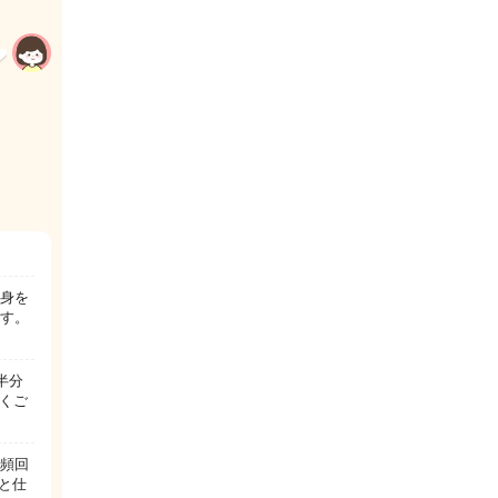
に身を
です。
半分
くご
が頻回
と仕