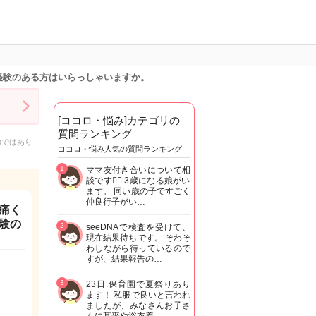
経験のある方はいらっしゃいますか。
[ココロ・悩み]カテゴリの
質問ランキング
のではあり
ココロ・悩み人気の質問ランキング
1
ママ友付き合いについて相
談です🙇‍♂️ 3歳になる娘がい
ます。 同い歳の子ですごく
仲良行子がい…
痛く
験の
2
seeDNAで検査を受けて、
現在結果待ちです。 そわそ
わしながら待っているので
すが、結果報告の…
3
23日.保育園で夏祭りあり
ます！ 私服で良いと言われ
ましたが、みなさんお子さ