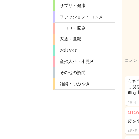
サプリ・健康
ファッション・コスメ
ココロ・悩み
家族・旦那
お出かけ
コメン
産婦人科・小児科
その他の疑問
うち
雑談・つぶやき
し炎
血も
4月5日
はじめ
皮を
4月5日