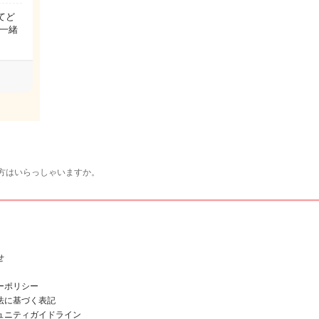
てど
一緒
方はいらっしゃいますか。
せ
ーポリシー
法に基づく表記
ュニティガイドライン