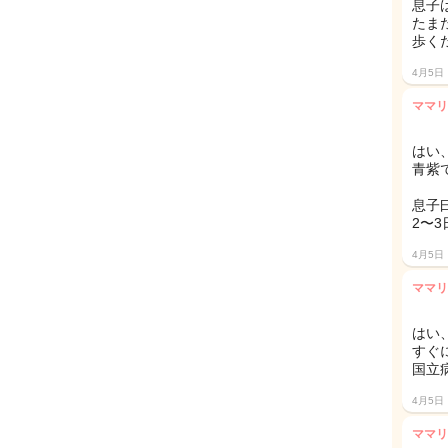
息子
たま
歩く
4月5日
ママリ
はい
青紫
息子
2〜
4月5日
ママリ
はい
すぐ
国立
4月5日
ママリ