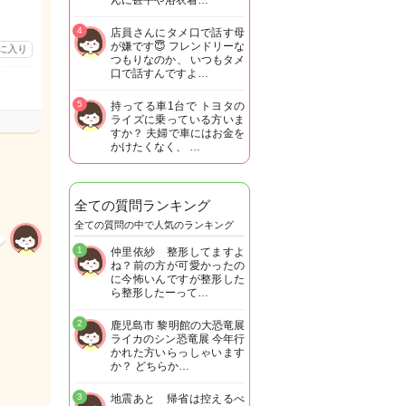
んに甚平や浴衣着…
4
店員さんにタメ口で話す母
が嫌です😇 フレンドリーな
に入り
つもりなのか、 いつもタメ
口で話すんですよ…
5
持ってる車1台で トヨタの
ライズに乗っている方いま
すか？ 夫婦で車にはお金を
かけたくなく、 …
全ての質問ランキング
全ての質問の中で人気のランキング
1
仲里依紗 整形してますよ
ね？前の方が可愛かったの
に今怖いんですが整形した
ら整形したーって…
2
鹿児島市 黎明館の大恐竜展
ライカのシン恐竜展 今年行
かれた方いらっしゃいます
か？ どちらか…
3
地震あと 帰省は控えるべ