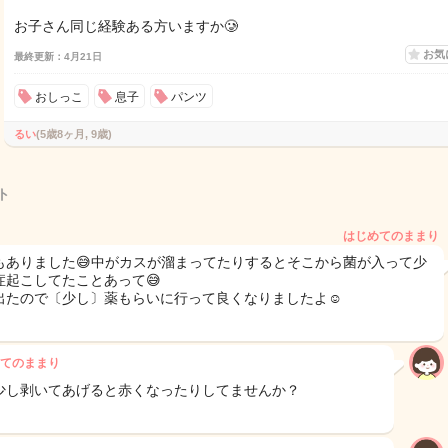
お子さん同じ経験ある方いますか🥲
お気
最終更新：4月21日
おしっこ
息子
パンツ
るい
(5歳8ヶ月, 9歳)
ト
はじめてのままり
もありました😅中がカスが溜まってたりするとそこから菌が入って少
症起こしてたことあって😅
出たので〔少し〕薬もらいに行って良くなりましたよ☺️
てのままり
少し剥いてあげると赤くなったりしてませんか？