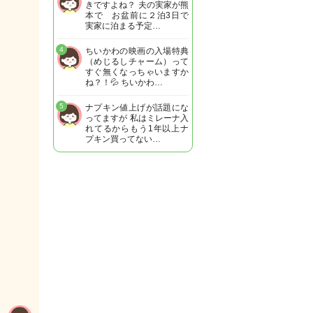
きですよね？ 夫の実家が熊
本で お盆前に２泊3日で
実家に泊まる予定…
4
ちいかわの映画の入場特典
（めじるしチャーム）って
すぐ無くなっちゃいますか
ね？！💦 ちいかわ…
5
ナプキン値上げが話題にな
ってますが 私はミレーナ入
れてるからもう1年以上ナ
プキン買ってない…