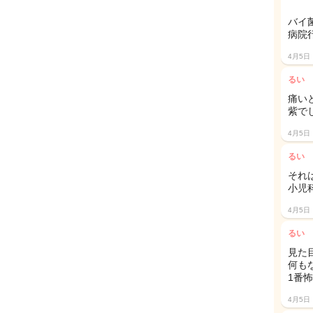
バイ
病院
4月5日
るい
痛い
紫でし
4月5日
るい
それ
小児
4月5日
るい
見た
何も
1番怖
4月5日