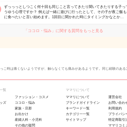
ずっっっとしつこく何十回も同じこと言ってきたり聞いてきたりする子っ
うゆう心理ですか？ 例えば一緒に遊びに行ったとして、その子が夜ご飯も
に食べたいと言い始めます。1回目に聞かれた時にタイミングかなとか…
「ココロ・悩み」に関する質問をもっと見る
っこ時は痛くないようですが、触らなくても痛みがあるようです。同じ経験のある
一覧
ママリについて
ファッション・コスメ
ママリについて
運営会社
ッズ
ココロ・悩み
ブランドガイドライン
お問い合わ
家族・旦那
キーワード一覧
利用規約
お出かけ
カテゴリ一一覧
プライバシ
産婦人科・小児科
サイトマップ
特定商取引
その他の疑問
ママリコミ