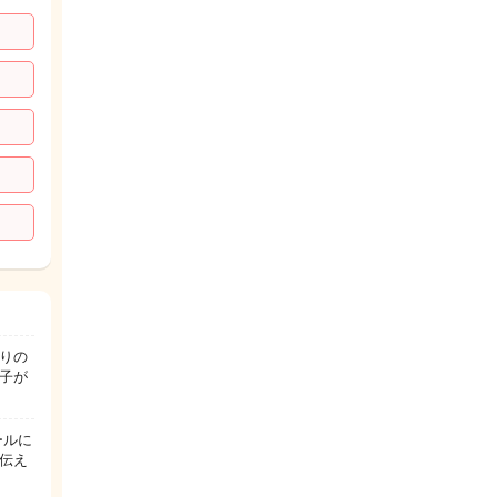
りの
子が
ールに
伝え