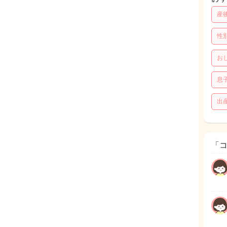
産
性
お
息
出
「