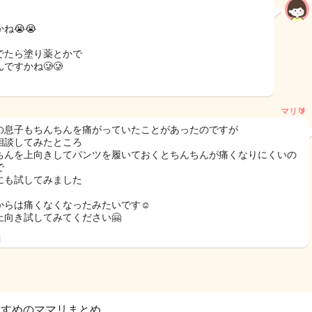
ね😭😭
でたら塗り薬とかで
ですかね🥲🥲
マリ🔰
の息子もちんちんを痛がっていたことがあったのですが
相談してみたところ
ちんを上向きしてパンツを履いておくとちんちんが痛くなりにくいの
で
にも試してみました
からは痛くなくなったみたいです☺️
上向き試してみてください🤗
日
すすめのママリまとめ