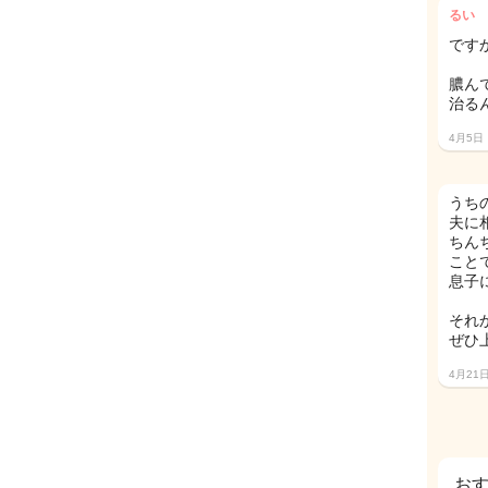
るい
ですか
膿ん
治るん
4月5日
うち
夫に
ちん
こと
息子
それ
ぜひ
4月21
お