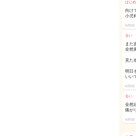
はじめ
向け
小児
4月5日
るい
まだ
全然
見た
明日
いいで
4月5日
るい
全然
痛がり
4月5日