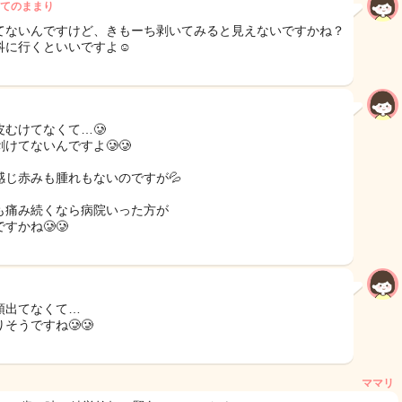
てのままり
てないんですけど、きもーち剥いてみると見えないですかね？
科に行くといいですよ☺️
皮むけてなくて…🥲
剥けてないんですよ🥲🥲
感じ赤みも腫れもないのですが💦
も痛み続くなら病院いった方が
すかね🥲🥲
頭出てなくて…
そうですね🥲🥲
ママリ