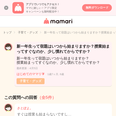
アプリでいつでもアクセス！
無料ダウンロード
ママに嬉しい！アプリ限定
キャンペーンも随時配信中！
女性専用匿名QA
アプリ・情報サ
トップ
子育て・グッズ
新一年生って宿題はいつから始まりますか？授業始まっ
イト
新一年生って宿題はいつから始まりますか？授業始ま
ってすぐなのか、少し慣れてからですか？
新一年生って宿題はいつから始まりますか？
授業始まってすぐなのか、少し慣れてからですか？
最終更新：4月5日
はじめてのママリ🔰
1歳7ヶ月, 6歳
子育て・グッズ
この質問への回答
（全5件）
さとぽよ。
すぐは授業も始まらないですし…