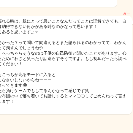
みー
腐れる時は、親にとって悪いことなんだってことは理解できても、自
は納得できない何かがある時なのかなって思います！
力あると思いますよ✨
悪かった？って聞いて間違えるとまた怒られるのわかってて、わかん
って濁すんでしょうね💦
、へっちゃらそうなのは子供の自己防衛と聞いたことがあります。心
るためにわざと笑ったり話逸らすそうですよ。もし初耳だったら調べ
てください！
もこっちが叱るモードに入ると
んなさいしないからねーーー
言ってきます😂
たら負けゲームでもしてるんかなって感じです笑
お布団の中で落ち着いてお話しするとママ〇〇してごめんねって言え
します！