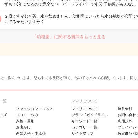
ずもう6年になるので完全なペーパードライバーです🫠 子供達がみんな…
２歳ですがむぎ茶、水を飲めません。幼稚園にいったら水分補給が心配で
にてるかたいますか？
「幼稚園」に関する質問をもっと見る
ことに悩んでいます。怒られても反応が薄く、他の子と比べて心配しています。同じ
一覧
ママリについて
ファッション・コスメ
ママリについて
運営会社
ッズ
ココロ・悩み
ブランドガイドライン
お問い合わ
家族・旦那
キーワード一覧
利用規約
お出かけ
カテゴリ一一覧
プライバシ
産婦人科・小児科
サイトマップ
特定商取引