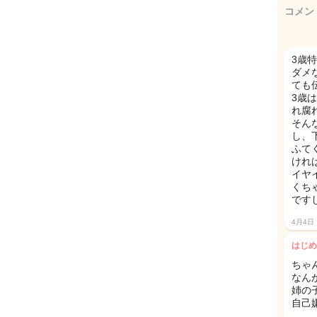
コメン
3歳
ダメ
ても
3歳
れ腐
そん
し、
ふて
けれ
イヤ
くち
です
4月4日
はじめ
ちゃ
なん
姉の
自己