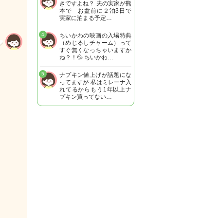
きですよね？ 夫の実家が熊
本で お盆前に２泊3日で
実家に泊まる予定…
4
ちいかわの映画の入場特典
（めじるしチャーム）って
すぐ無くなっちゃいますか
ね？！💦 ちいかわ…
5
ナプキン値上げが話題にな
ってますが 私はミレーナ入
れてるからもう1年以上ナ
プキン買ってない…