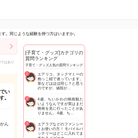
ます。同じような経験を持つ方はいますか。
[子育て・グッズ]カテゴリの
質問ランキング
のではあり
子育て・グッズ人気の質問ランキング
1
エアリコ、タックマミーの
抱っこ紐で迷っています。
形などはほほ同じ？と思う
のですが、値段が…
んでい
す。
2
4歳、ちいかわの映画観た
いようなんですが実はまだ
映画を見に行ったことがあ
りません。 4歳、ち…
かん
3
エアラブなどのファンシー
トお使いの方！ モバイルバ
ッテリーはどこに入れてま