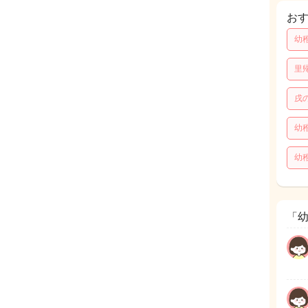
お
幼
里
戌
幼
幼
「