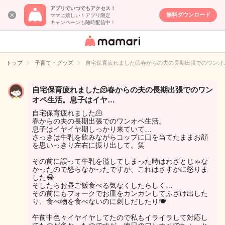
アプリでいつでもアクセス！
無料ダウンロード
ママに嬉しい！アプリ限定
キャンペーンも随時配信中！
女性専用匿名QA
アプリ・情報サ
トップ
子育て・グッズ
自宅保育疲れました🫠春からの夫の長期出張でのワンオ
イト
自宅保育疲れました🫠春からの夫の長期出張でのワン
オペ生活。息子はイヤ…
自宅保育疲れました🫠
春からの夫の長期出張でのワンオペ生活。
息子はイヤイヤ期しっかり来ていて…
さっきは牛乳を飲みながらコップに口を当てたままお顔
を思いっきり左右に振り出して。笑
その前に誤って牛乳を溢してしまった時はわざとじゃな
かったので怒らなかったですが、これはさすがに怒りま
した😂
そしたらお昼ご飯食べる気なくしたらしく…
その前にもフォークでお皿をカンカンしてふざけ出した
り、食べ物を食べないのに刺しだしたり🍽️
午前中色々イヤイヤしてたので私もイライラして対応し