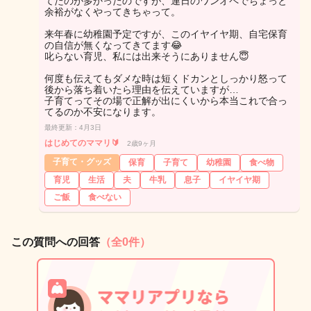
てたのが多かったのですが、連日のワンオペでちょっと
余裕がなくやってきちゃって。
来年春に幼稚園予定ですが、このイヤイヤ期、自宅保育
の自信が無くなってきてます😂
叱らない育児、私には出来そうにありません😇
何度も伝えてもダメな時は短くドカンとしっかり怒って
後から落ち着いたら理由を伝えていますが…
子育てってその場で正解が出にくいから本当これで合っ
てるのか不安になります。
最終更新：4月3日
はじめてのママリ🔰
2歳9ヶ月
子育て・グッズ
保育
子育て
幼稚園
食べ物
育児
生活
夫
牛乳
息子
イヤイヤ期
ご飯
食べない
この質問への回答
（全0件）